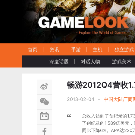
首页
资讯
手游
主机
独立游戏
深度话题
对话人物
游戏美术
畅游2012Q4营收1
2013-02-04
•
中国大陆厂商
总收入达到了创纪录的1.
了创纪录的1.589亿美元
同比下降6%。APA达220