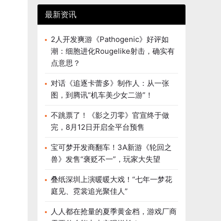
最新资讯
2人开发爽游《Pathogenic》好评如
潮：细胞进化Rougelike射击，确实有
点意思？
对话《追逐卡蕾多》制作人：从一张
图，到腾讯“机车美少女二游”！
不跳票了！《影之刃零》官宣终于做
完，8月12日开启全平台预售
宝可梦开发商翻车！3A新游《轮回之
兽》发售“褒贬不一”，玩家大失望
叠纸深圳上演暖暖大戏！“七年一梦花
庭见、霓裳追光聚佳人”
人人都在抢量的夏季黄金档，游戏厂商