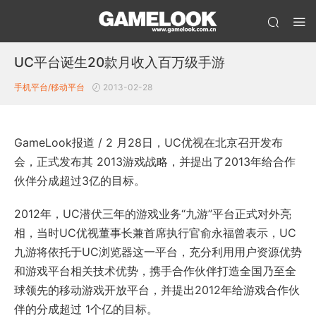
UC平台诞生20款月收入百万级手游
手机平台/移动平台
2013-02-28
GameLook报道 / 2 月28日，UC优视在北京召开发布
会，正式发布其 2013游戏战略，并提出了2013年给合作
伙伴分成超过3亿的目标。
2012年，UC潜伏三年的游戏业务“九游”平台正式对外亮
相，当时UC优视董事长兼首席执行官俞永福曾表示，UC
九游将依托于UC浏览器这一平台，充分利用用户资源优势
和游戏平台相关技术优势，携手合作伙伴打造全国乃至全
球领先的移动游戏开放平台，并提出2012年给游戏合作伙
伴的分成超过 1个亿的目标。