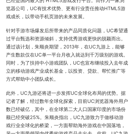
已经是国内最大的 HTML5游戏发行平台。而作为一家浏
览器公司，UC有技术优势、更有行业责任推动HTML5游
戏成长，以带动手机页游的未来发展。
针对手游市场爆发后所带来的产品同质化问题，UC希望通
过平台甄选和资源倾斜，支持优秀游戏更快的脱颖而出。
通过该计划，朱顺炎期望，2013年，在UC九游上，能够
产生数款仅在UC单一平台月收入就达到千万级别的游戏。
同时，为了扶持中小游戏团队，UC也宣布继续投入去年成
立的移动游戏产业成长基金，以投资、贷款、帮忙推广等
方式帮助中小团队成长。
此外，UC九游还将进一步发挥UC全球化布局的优势。据
记者了解，经过数年全球化探索，目前UC浏览器海外用户
数已经破亿，其中，在全球第二大人口国家印度的市场份
额已经突破25%。朱顺炎指出，UC九游致力于做移动游
戏行业全球化的桥梁，一方面帮助海外游戏在中国落地，
另一方面带领国内优秀的游戏产品走出去。此前，UC九游