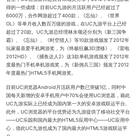
得的一些成绩：目前UC九游的月活跃用户已经超过了
6000万，合作网游超过了400款，《忘仙》、《世界
OL》等单月收入数百万级的游戏，在UC九游平台上已经
超过了20款。UC九游总经理林永颂还分别为《新三国争
霸》、《忘仙》、《时空猎人》等10款游戏颁发了2012年
玩家最喜爱手机网游奖，为《终极狂飙3D漂移》、《雷电
2012HD》、《捕鱼达人2》这3款单机游戏颁发了2012年
度最热门手机单机游戏奖，为《新佣兵三国》颁发了2012
年度最热门HTML5手机网游奖。
目前UC浏览器Android月活跃用户数已突破1亿，同时中
国每天新增的安卓手机用户中70%会使用UC浏览器，藉此
UC九游实际上已经成为国内第一大的安卓游戏联运平台。
此外，UC浏览器的平台优势还为九游提供了移动社交平台
——UC乐园和国内最大的HTML5应用中心——UC应用中
心，借此UC九游也成为了国内最大的HTML5游戏联运平