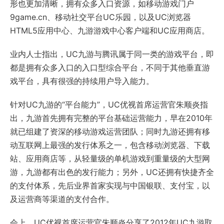
形也更加清晰，拥有众多入口资源，如移动游戏门户
9game.cn、移动社交平台UC乐园，以及UC浏览器
HTML5应用中心、九游游戏中心客户端和UC应用商店。
业内人士指出，UC九游与腾讯属于同一类的游戏平台，即
都是拥有众多入口的入口型综合平台，不同于其他垂直游
戏平台，具有很强的持续用户导入能力。
针对UC九游的“平台能力”，UC优视首席运营官朱顺炎指
出，九游首先拥有完整的平台基础运营能力，早在2010年
就已组建了资深的移动游戏运营团队；同时九游还拥有移
动互联网上最强的发行体系之一，包含移动浏览器、下载
站、应用商店等，从轻量级的单机游戏到重量级的大型网
游，九游都有出色的发行能力；另外，UC还拥有快捷齐全
的支付体系，先后业界首家实现与中国银联、支付宝，以
及运营商等渠道的支付合作。
会上，UC优视首席运营官朱顺炎分享了2012年UC九游取