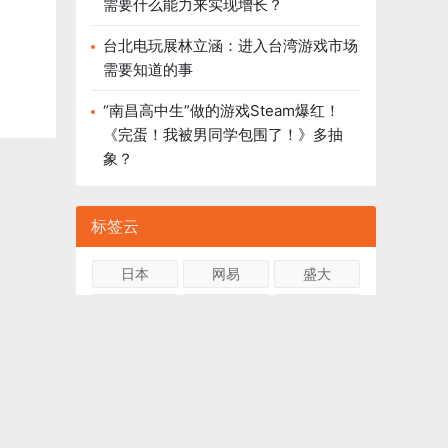
需要什么能力来实现增长？
台北电玩展林立涵：进入台湾游戏市场
需要知道的事
“南昌高中生”做的游戏Steam爆红！
《完蛋！我被男同学包围了！》多抽
象？
标签云
日本
网易
盛大
电竞
Sensor Tower
小游戏
qq
微软
ios
dena
Supercell
手游
韩国
独立游戏
畅游
Android
完美
AI