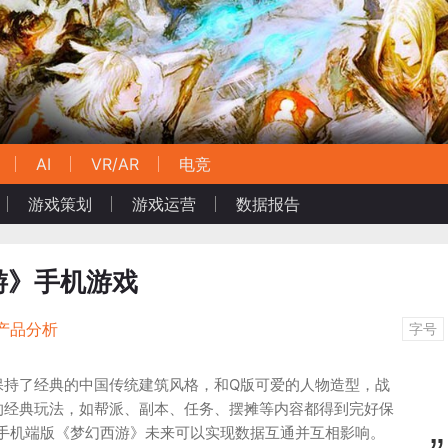
AI
VR/AR
电竞
游戏策划
游戏运营
数据报告
游》手机游戏
产品分析
字号
保持了经典的中国传统建筑风格，和Q版可爱的人物造型，战
的经典玩法，如帮派、副本、任务、摆摊等内容都得到完好保
和手机端版《梦幻西游》未来可以实现数据互通并互相影响。