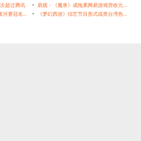
首次超过腾讯
易观：《魔兽》成拖累网易游戏营收元凶？
李宁进驻网易《梦幻西游》 拔河赛冠名“李宁杯”
《梦幻西游》综艺节目形式或类台湾热播档