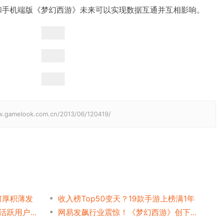
和手机端版《梦幻西游》未来可以实现数据互通并互相影响。
elook.com.cn/2013/06/120419/
何厚积薄发
收入榜Top50变天？19款手游上榜满1年
[梦幻西游]360手机游戏安卓活跃用户第一
网易发飙行业震惊！《梦幻西游》创下275万在线人数历史新高