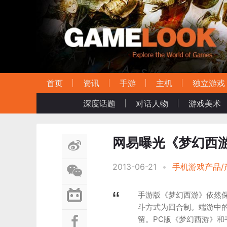
首页
资讯
手游
主机
独立游戏
深度话题
对话人物
游戏美术
网易曝光《梦幻西
2013-06-21
•
手机游戏产品/
手游版《梦幻西游》依然
斗方式为回合制。端游中
留。PC版《梦幻西游》