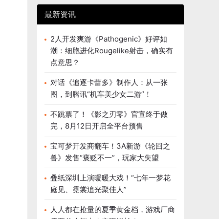
最新资讯
2人开发爽游《Pathogenic》好评如
潮：细胞进化Rougelike射击，确实有
点意思？
对话《追逐卡蕾多》制作人：从一张
图，到腾讯“机车美少女二游”！
不跳票了！《影之刃零》官宣终于做
完，8月12日开启全平台预售
宝可梦开发商翻车！3A新游《轮回之
兽》发售“褒贬不一”，玩家大失望
叠纸深圳上演暖暖大戏！“七年一梦花
庭见、霓裳追光聚佳人”
人人都在抢量的夏季黄金档，游戏厂商