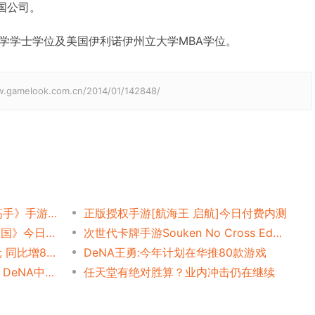
国公司。
学学士学位及美国伊利诺伊州立大学MBA学位。
elook.com.cn/2014/01/142848/
亮相港台双榜第一，《灌篮高手》手游电竞布局再深化
正版授权手游[航海王 启航]今日付费内测
品“重口”三国 DeNA《传世三国》今日公测
次世代卡牌手游Souken No Cross Edge推出
DeNA第二季度盈利73亿日元 同比增83%
DeNA王勇:今年计划在华推80款游戏
首家漫画主题餐厅落子上海，DeNA中国开启IP赋能全新想象
任天堂有绝对胜算？业内冲击仍在继续