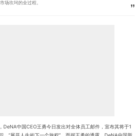
国市场坎坷的全过程。
日消息，DeNA中国CEO王勇今日发出对全体员工邮件，宣布其将于1
一职，“展开人生的下一个旅程”，而据王勇的透露，DeNA中国新