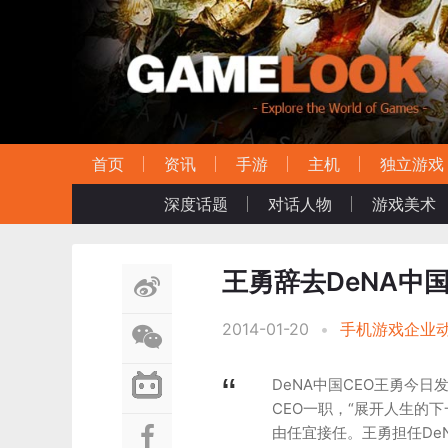
首页
资讯
手游
主机
独立游戏
深度话题
对话人物
游戏美术
王勇辞去DeNA中国
2014-01-20
•
手机游戏企业
DeNA中国CEO王勇今日
CEO一职，“展开人生的下
由任宜接任。王勇担任De