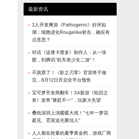
最新资讯
2人开发爽游《Pathogenic》好评如
潮：细胞进化Rougelike射击，确实有
点意思？
对话《追逐卡蕾多》制作人：从一张
图，到腾讯“机车美少女二游”！
不跳票了！《影之刃零》官宣终于做
完，8月12日开启全平台预售
宝可梦开发商翻车！3A新游《轮回之
兽》发售“褒贬不一”，玩家大失望
叠纸深圳上演暖暖大戏！“七年一梦花
庭见、霓裳追光聚佳人”
人人都在抢量的夏季黄金档，游戏厂商