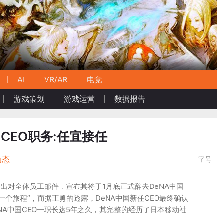
AI
VR/AR
电竞
游戏策划
游戏运营
数据报告
CEO职务:任宜接任
动态
字号
发出对全体员工邮件，宣布其将于1月底正式辞去DeNA中国
一个旅程”，而据王勇的透露，DeNA中国新任CEO最终确认
NA中国CEO一职长达5年之久，其完整的经历了日本移动社