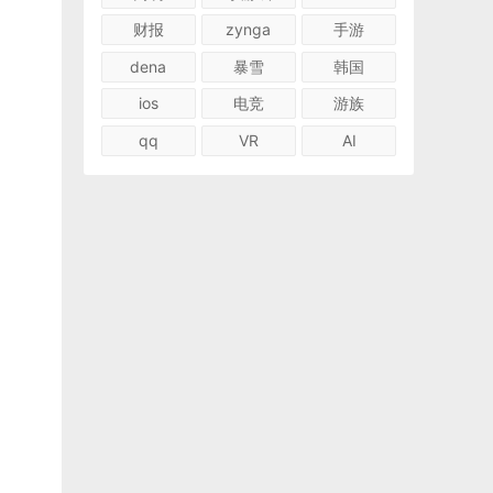
财报
zynga
手游
dena
暴雪
韩国
ios
电竞
游族
qq
VR
AI