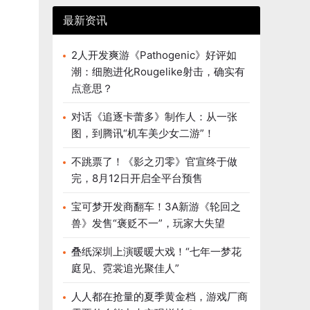
最新资讯
2人开发爽游《Pathogenic》好评如
潮：细胞进化Rougelike射击，确实有
点意思？
对话《追逐卡蕾多》制作人：从一张
图，到腾讯“机车美少女二游”！
不跳票了！《影之刃零》官宣终于做
完，8月12日开启全平台预售
宝可梦开发商翻车！3A新游《轮回之
兽》发售“褒贬不一”，玩家大失望
叠纸深圳上演暖暖大戏！“七年一梦花
庭见、霓裳追光聚佳人”
人人都在抢量的夏季黄金档，游戏厂商