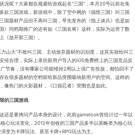
状况呢？大家都在规避给游戏起名“三国”，本月20号以前在免
多款三国游戏，新游戏中，除了空中网的《搞怪三国》叫三国
三国题材产品但不再叫三国，早先发布的《指上谈兵》也是如
国》同档期推广的还有如《三国名将》这样，实际为运营了数
上《放开那三国》。
压力山大”不敢叫三国、主动放弃题材的识别度，这其实就给叫三
安排合理，实际上承担新用户导入的iOS免费榜上的三国竞品反
e的推广节奏，没有哪家公司能维持2周以上强广告投放，都怕回不了
存在很多题材的空档留给新品突围吸纳新用户的空间。这样的
，像热门的火影题材，《口袋忍者》突围也是如此。
限的三国游戏
还是要拷问产品本身的设计，此前gamelook曾统计过一年以
的核心玩法变化，2012年创收的三国产品多半以策略类为核心玩
游演变为卡牌玩法、甚至卡牌+RPG玩法为主。