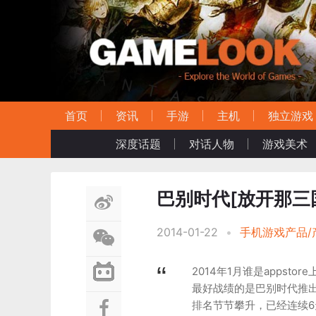
首页
资讯
手游
主机
独立游戏
深度话题
对话人物
游戏美术
巴别时代[放开那三
2014-01-22
•
手机游戏产品/
2014年1月谁是apps
最好战绩的是巴别时代推出
排名节节攀升，已经连续6