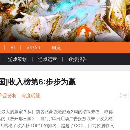
AI
VR/AR
电竞
游戏策划
游戏运营
数据报告
国]收入榜第6:步步为赢
产品分析
，
深度话题
字号
tore上最大的赢家？从目前各路豪强激战近3周的结果来看，取得
的《放开那三国》，自1月14日启动广告投放以来，收入榜
天站稳了收入榜TOP10的排名，超越了COC，目前位居收入