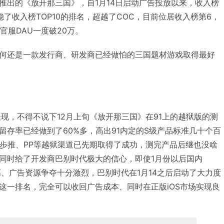
推出的《放开那三国》，自1月14日启动广告投放以来，收入榜
了收入榜TOP10的排名，超越了COC，目前位居收入榜第6，
pp官服DAU一度破20万。
何还是一款发行商、研发商已经做怕的三国题材游戏取得最好
势表现，不得不说下12月上旬《放开那三国》在91上的越狱版的测
留存率已经做到了60%多，高出91内定的S级产品标准几十个百
同步推、PP等越狱渠道已先期取得了成功，测完产品后继也没啥
同时给了开发商巴别时代极大的信心，即使1月份以后国内
率颇高、广告资源争夺十分激烈，巴别时代在1月14之后启动了大力度
这一排名，完全可以收回广告成本、同时在正版iOS市场实现良