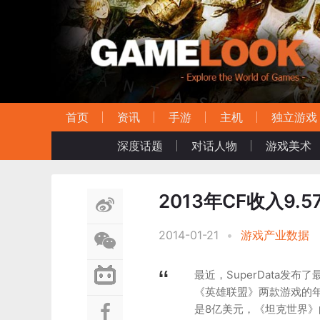
首页
资讯
手游
主机
独立游戏
深度话题
对话人物
游戏美术
2013年CF收入9.5
2014-01-21
•
游戏产业数据
最近，SuperData发
《英雄联盟》两款游戏的年收
是8亿美元，《坦克世界》的年