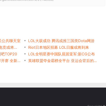
暂关公共聊天室
LOL大获成功 腾讯或推三国类Dota网游
1亿月活跃+电竞商业化 中国电竞或将迎来新拐点
Riot日本地区招募 LOL日服或将到来
TOP20
LOL全明星赛中国队屈居亚军:新CG公布
《英雄联盟》职业联赛春季赛开赛 全新品牌发布
英雄联盟夺金霸榜全平台 亚运会背后的电竞关键词