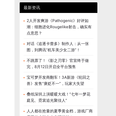
最新资讯
2人开发爽游《Pathogenic》好评如
潮：细胞进化Rougelike射击，确实有
点意思？
对话《追逐卡蕾多》制作人：从一张
图，到腾讯“机车美少女二游”！
不跳票了！《影之刃零》官宣终于做
完，8月12日开启全平台预售
宝可梦开发商翻车！3A新游《轮回之
兽》发售“褒贬不一”，玩家大失望
叠纸深圳上演暖暖大戏！“七年一梦花
庭见、霓裳追光聚佳人”
人人都在抢量的夏季黄金档，游戏厂商