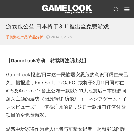
游戏也公益 日本将于3·11推出全免费游戏
手机游戏产品/产品分析
2014-02-28
【GameLook专稿，转载请注明出处】
GameLook报道/日本这一民族居安思危的意识可谓由来已
久。据报道，Ene Shift PROJECT或将于3月11日同时在
iOS及Android平台上公布一款以3·11大地震后日本能源问
题为主题的游戏《能源转移·访谈》（エネシフゲーム・イ
ンタビューズ）。值得注意的是，这是一款没有任何付费
项目的全免费游戏。
游戏中玩家将作为新人记者与前辈女记者一起就能源问题