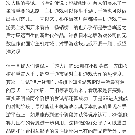
次大胆的尝试。《圣剑传说：玛娜崛起》向人们展示了一
条很重要的思路：主机游戏可以转生手游，手游也可以做
出主机范儿。一直以来，很多游戏厂商都将主机游戏与手
游完全剥离开来看待，畅销榜上的也几乎都是手游崛起之
后才应运而生的新世代作品。许多日本老牌游戏公司的无
数佳作都固守主机领域，对手游这块儿或不屑一顾，或望
洋兴叹。
但一直被人们调侃为手游大厂的SE却在不断尝试，先由移
植和重置入手，调查手游市场对主机游戏大作的热情度。
其次，尝试“借尸还魂”，将旗下知名游戏IP以手游最普遍
的形式，比如卡牌、三消等表现出来，看玩家是否买账。
事实证明前两个阶段的尝试都还算成功。于是SE进入挑战
的后期阶段，尽可能让主机游戏以其原本的素质呈现在手
游平台上。如果能做到这个阶段并获得玩家认可，SE就能
将其固有的资源进一步利用。这样做的好处除了可以通过
品牌和平台相互影响的良性循环为已有的产品造势外，更