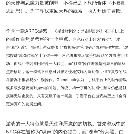
的天使与恶魔力量被削弱，不得已之下只能合体（不要胡
思乱想）。为了寻找重回天界的线索，两人开始了冒险。
作为一款ARPG游戏，《圣剑传说：玛娜崛起》在手机上
的操作自然是考察的一个重点。
角色行动上分为“移动”、“攻
击”和“闪避”。 操作上游戏提供了“虚拟按键”和“触摸”两种操作方式。“虚
拟按键”就像传统的十字键一样，角色将根据玩家手指移动的方向进行移
动，但战斗中闪避困难是一大软肋。而“触摸”操作则像是网游里的鼠标
点击移动，这一模式下虽然可以很方便地实现闪避动作，但在复杂的战
斗情况下很容易发生误操作。GameLook认为，手机平台上的动作游戏
或多或少都要面对操作的问题。传统手柄十字键的功能性至今仍然是触
摸屏无法企及的。只有克服了这一问题，手游平台在游戏类型上才会有
更为宽广的发展空间。
游戏的一大特色就是天使和恶魔的的切换。首先游戏中的
NPC存在被称为“魂声”的内心独白，而“魂声”分为黑、白