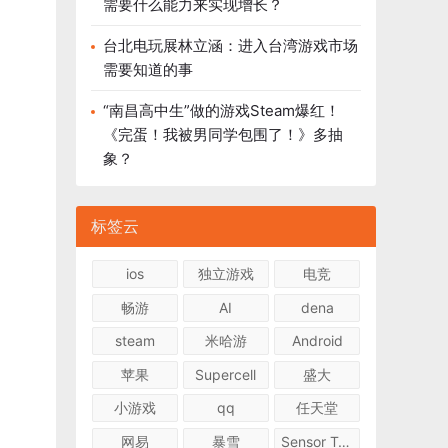
需要什么能力来实现增长？
台北电玩展林立涵：进入台湾游戏市场
需要知道的事
“南昌高中生”做的游戏Steam爆红！
《完蛋！我被男同学包围了！》多抽
象？
标签云
ios
独立游戏
电竞
畅游
AI
dena
steam
米哈游
Android
苹果
Supercell
盛大
小游戏
qq
任天堂
网易
暴雪
Sensor Tower