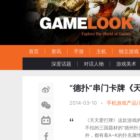
首页
资讯
手游
主机
独立游戏
深度话题
对话人物
游戏美术
“德扑”串门卡牌《
2014-03-10
•
手机游戏产品/
《天天爱打牌》这款游戏
不扣的三国题材的“德州扑
外，都有着A~K的扑克属