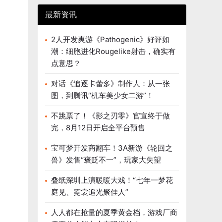
最新资讯
2人开发爽游《Pathogenic》好评如
潮：细胞进化Rougelike射击，确实有
点意思？
对话《追逐卡蕾多》制作人：从一张
图，到腾讯“机车美少女二游”！
不跳票了！《影之刃零》官宣终于做
完，8月12日开启全平台预售
宝可梦开发商翻车！3A新游《轮回之
兽》发售“褒贬不一”，玩家大失望
叠纸深圳上演暖暖大戏！“七年一梦花
庭见、霓裳追光聚佳人”
人人都在抢量的夏季黄金档，游戏厂商