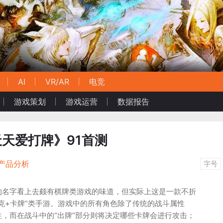
AI
VR/AR
电竞
游戏策划
游戏运营
数据报告
天天爱打牌》91首测
产品分析
字号
的名字看上去颇有棋牌类游戏的味道，但实际上这是一款不折
克+卡牌”类手游。游戏中的所有角色除了传统的战斗属性
性，而在战斗中的“出牌”部分则将决定哪些卡牌会进行攻击；