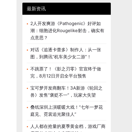
最新资讯
2人开发爽游《Pathogenic》好评如
潮：细胞进化Rougelike射击，确实有
点意思？
对话《追逐卡蕾多》制作人：从一张
图，到腾讯“机车美少女二游”！
不跳票了！《影之刃零》官宣终于做
完，8月12日开启全平台预售
宝可梦开发商翻车！3A新游《轮回之
兽》发售“褒贬不一”，玩家大失望
叠纸深圳上演暖暖大戏！“七年一梦花
庭见、霓裳追光聚佳人”
人人都在抢量的夏季黄金档，游戏厂商