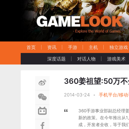
首页
资讯
手游
主机
独立游戏
深度话题
对话人物
游戏美术
360姜祖望:50万
2014-03-24
•
手机平台/移动
360手游事业部副总经理
新的政策。在今年推出从1
成，开发者全收，等于我们