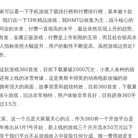
家可以看一下手机游戏下载排行榜和付费排行榜，基本被十款
。我们说一下13年精品游戏，我叫MT以收集为主，战斗核心的
过同业的水准，付费一直很高的水平，最近依然呈现上升的趋势。
戏首发，金庸正版游戏，付费是上市初期的五倍，而且处在较高水
入指标依然大幅提升，用户的黏性不断提高。虽然游戏运营近1
长。
款游戏360首发，目前下载量破2000万次，小黄人各种的搞
还有上线的冰雪奇缘，这是奥斯卡得奖的动画电影改编的游
拥有强大的画面，故事背景和超炫特效，目前360首发，下载量
款格斗游戏，玩法非常独特，用户体验非常良好，目前跻身360手
3.5万。
政策。这一个点是大家最关心的点，作为360有一个开放平台是
年推出从1月1号开始，新上线的游戏三个月月流水50万元以下
等于我们平台不从游戏收入中提取任何分成。唯一费用就是支