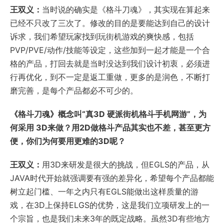
王双义：
当时说的确实是《格斗刀魂》，其实现在算起来
已经不只改了三次了。修改的目的是要能达到自己的设计
诉求，我们希望玩家找到玩街机游戏的爽快感，包括
PVP/PVE/动作/技能等设定，这些加到一起才能是一个合
格的产品，打回去就是当时没达到我们设计初衷，必须进
行再优化，到不一定是返工重做，更多的是润色，不断打
磨完善，是每个产品都必不可少的。
《格斗刀魂》概念叫“真3D 硬派街机格斗手机网游”，为
何采用 3D来做？用2D做格斗产品其实也不差，甚至更方
便，你们为何要用更难的3D呢？
王双义：
用3D来研发是很大的挑战，但EGLS的产品，从
JAVA时代开始就强调要有强的差异化，希望每个产品都能
树立起门槛、一年之内只有EGLS能做出这样质量的游
戏，在3D上保持ELGS的优势，这是我们立项研发上的一
个宗旨，也是我们未来3年的既定战略。虽然3D有些地方