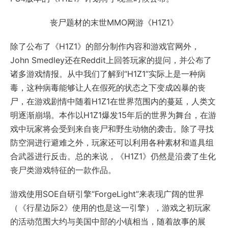
丧尸题材的末世MMO网游《H1Z1》
除了公布了《H1Z1》的部分制作内容和游戏官网外，
John Smedley还在Reddit上回答玩家的提问，并公布了
诸多游戏情报。从中我们了解到“H1Z1”实际上是一种病
毒，这种病毒能够让人在假死的状态之下变成凶暴的丧
尸，在游戏剧情中随着H1Z1在世界范围内的蔓延，人类文
明逐渐崩塌。本作以H1Z1爆发15年后的世界为舞台，在游
戏中玩家将会受到来自丧尸和野生动物的袭击。除了寻找
防空洞进行避难之外，玩家还可以利用各种素材和道具组
合武器进行反击。总的来说，《H1Z1》仍然是沿袭了生化
丧尸类游戏特征的一款作品。
游戏使用SOE自研引擎“ForgeLight”来表现广阔的世界
（《行星边际2》使用的也是这一引擎），游戏之初玩家
的活动范围大约与美国中部的小镇相当，随着故事的展