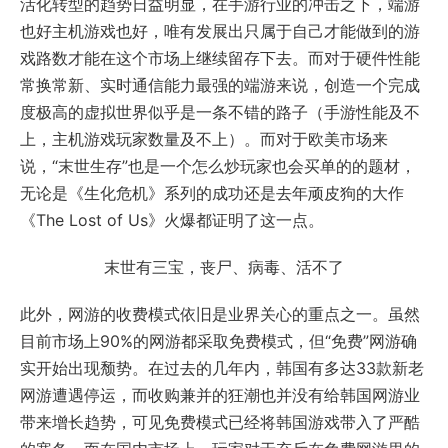
活化转型的趋势日益明显，在手游行业的冲击之下，端游
也好主机游戏也好，唯有发展出只属于自己才能做到的游
戏路数才能在这个市场上继续留存下去。而对于硬件性能
常换常新、实时通信能力最强的端游来说，创造一个完成
度极高的虚拟世界似乎是一条不错的路子（手游性能及不
上，主机游戏玩家数量及不上）。而对于欧美市场来
说，“末世生存”也是一个怎么炒玩家也会买单的的题材，
无论是《生化危机》系列的成功还是去年顽皮狗的大作
《The Lost of Us》火爆都证明了这一点。
末世有三宝，丧尸、病毒、活不了
此外，网游的收费模式依旧是业界关心的重点之一。虽然
目前市场上90%的网游都采取免费模式，但“免费”网游确
实开始出现颓势。在过去的几年内，韩国有多达33款新老
网游遭遇停运，而收购兼并的狂潮也并没有给韩国网游业
带来增长趋势，可见免费模式已经将韩国游戏带入了严酷