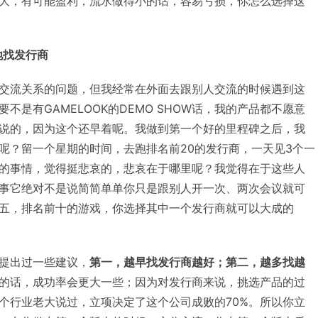
大，有可能盈利，流水做得小的话，容易亏损，你怎么选择这
地找发行商
交流关系的问题，但我经常在外面去跟别人交流的时候遇到这
不是有GAMELOOK的DEMO SHOW话，我的产品都不愿意
说的，因为这个还早着呢。我做到第一个好的里程碑之后，我
呢？留一个星期的时间，去跑排名前20的发行商，一天见3个一
的事情，觉得挺悲哀的，悲哀在于哪里呢？我觉得在于这些人
事它绝对不是说简简单单你只是跟别人开一次、两次会议就可
五，排名前十的游戏，你选择其中一个发行商就可以大成的
提出过一些建议，
第一，越早找发行商越好；第二，越多找越
的话，成功率会更大一些；因为对发行商来说，挑选产品的过
个行业老大说过，立项决定了这个公司成败的70%。所以你立