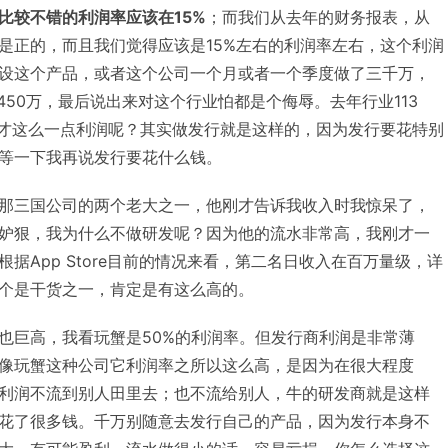
比较不错的利润率应该在15%
；而我们从去年的财务报表，从
是正的，而且我们觉得应该是15%左右的利润率左右，这个利润
设这个产品，或者这个公司一个月或者一个季度做了三千万，
450万，最后说出来对这个行业怕都是个侮辱。去年行业113
么才这么一点利润呢？其实做发行就是这样的，因为发行要花特别
等一下我再说发行要花什么钱。
那三国公司的两个老大之一，他刚才告诉我收入时我惊呆了，
妒狠，我为什么不做研发呢？因为他的流水非常高，我刚才一
据App Store目前的情况来看，第二名日收入在百万量级，详
个是干货之一，肯定是有这么高的。
也巨高，我看玩蟹是50%的利润率。但发行商利润是非常薄
像玩蟹这种公司它利润率之所以这么高，是因为在很大程度
利润不流到别人田里去；也不流给别人，牛的研发商就是这样
花了很多钱。千万别随意去发行自己的产品，因为发行本身不