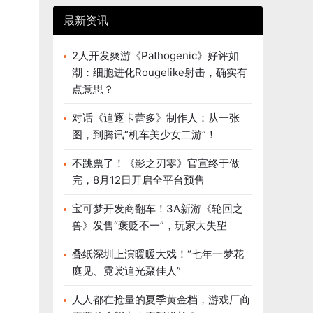
最新资讯
2人开发爽游《Pathogenic》好评如
潮：细胞进化Rougelike射击，确实有
点意思？
对话《追逐卡蕾多》制作人：从一张
图，到腾讯“机车美少女二游”！
不跳票了！《影之刃零》官宣终于做
完，8月12日开启全平台预售
宝可梦开发商翻车！3A新游《轮回之
兽》发售“褒贬不一”，玩家大失望
叠纸深圳上演暖暖大戏！“七年一梦花
庭见、霓裳追光聚佳人”
人人都在抢量的夏季黄金档，游戏厂商