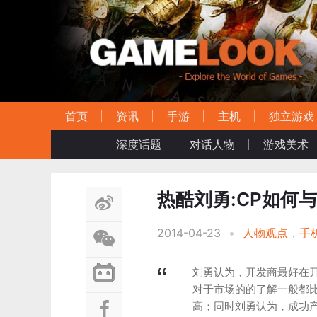
首页
资讯
手游
主机
独立游戏
深度话题
对话人物
游戏美术
热酷刘勇:CP如何
2014-04-23
•
人物观点
，
手
刘勇认为，开发商最好在
对于市场的的了解一般都
高；同时刘勇认为，成功