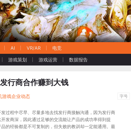
AI
VR/AR
电竞
游戏策划
游戏运营
数据报告
与发行商合作赚到大钱
机游戏企业动态
字号
开发过程中尽早、尽量多地去找发行商接触沟通，因为发行商
比开发商深，因此通过足够的交流能让产品的成功率得到提
产品的经验都是不可复制的，但失败的教训却一定能通用。最