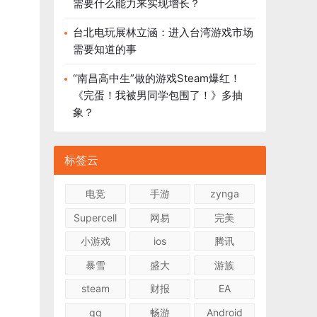
需要什么能力来实现增长？
台北电玩展林立涵：进入台湾游戏市场
需要知道的事
“南昌高中生”做的游戏Steam爆红！
《完蛋！我被男同学包围了！》多抽
象？
标签云
电竞
手游
zynga
Supercell
网易
完美
小游戏
ios
腾讯
暴雪
盛大
游族
steam
财报
EA
qq
畅游
Android