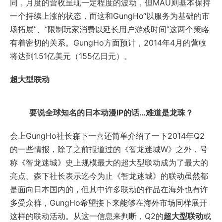
同，月度的营收呈现一定程度的波动，但MAU则基本保持
一个持续上涨的状态，而这和GungHo“以服务为基础的市
场拓展”、“限制玩家消费以延长用户游戏时间”这两个策略
有着密切的关系。GungHo方面预计，2014年4月的营收
将达到1.51亿美元（155亿日元）。
超大型联动
要说全球知名的日本动漫IP的话…难道是龙珠？
会上GungHo社长森下一喜还简单介绍了一下2014年Q2
的一些情报，除了之前报道过的《智龙迷城W》之外，号
称《智龙迷城》史上规模最大的超大型联动成为了最大的
亮点。森下社长表示迄今为止《智龙迷城》的联动虽然都
是面向日本国内的，但其中许多联动的作品在海外也有许
多受众群，GungHo希望接下来能够在海外市场同样展开
这样的联动活动。从这一信息来判断，Q2的
超大型联动
或