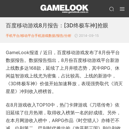
百度移动游戏8月报告：[3D终极车神]抢眼
手机平台/移动平台
手机游戏数据/报告/分析
2014-09-15
GameLook报道 / 近日，百度移动游戏发布了8月份平台
数据报告。数据报告指出，8月份百度移动游戏平台新游
上线数多达168款，延续了上月井喷态势，其中RPG、休
闲益智游戏上线尤为密集，占比较高。上线的新游中，
《3D终极车神》价值开始加速释放，表现强势取代《消灭
星星》冲到收入榜榜首。
在8月游戏收入TOP10中，热门卡牌游戏《刀塔传奇》依
旧延续了往月热潮，取得收入榜第一名的好成绩。另外，
在本月网游收入榜中，ARPG作品《时空猎人》亦锋芒不
减，位列第二，巴别时代推出的《放开那三国》则位列收