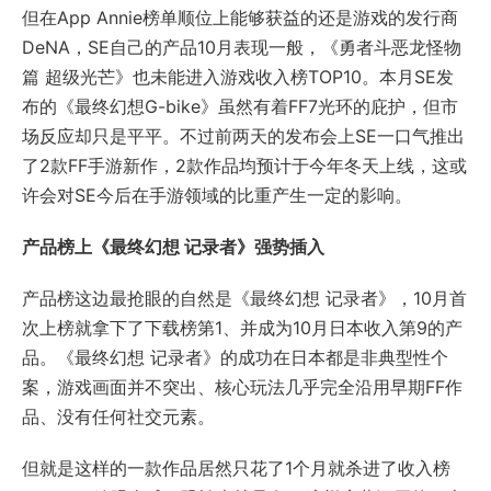
但在App Annie榜单顺位上能够获益的还是游戏的发行商
DeNA，SE自己的产品10月表现一般，《勇者斗恶龙怪物
篇 超级光芒》也未能进入游戏收入榜TOP10。本月SE发
布的《最终幻想G-bike》虽然有着FF7光环的庇护，但市
场反应却只是平平。不过前两天的发布会上SE一口气推出
了2款FF手游新作，2款作品均预计于今年冬天上线，这或
许会对SE今后在手游领域的比重产生一定的影响。
产品榜上《最终幻想 记录者》强势插入
产品榜这边最抢眼的自然是《最终幻想 记录者》，10月首
次上榜就拿下了下载榜第1、并成为10月日本收入第9的产
品。《最终幻想 记录者》的成功在日本都是非典型性个
案，游戏画面并不突出、核心玩法几乎完全沿用早期FF作
品、没有任何社交元素。
但就是这样的一款作品居然只花了1个月就杀进了收入榜