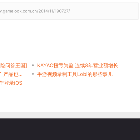
elook.com.cn/2014/11/190727/
冒险问答王国]
KAYAC扭亏为盈 连续8年营业额增长
Lobi傍上[怪物弹珠] 平台有了 产品也有了
手游视频录制工具Lobi的那些事儿
作登录iOS