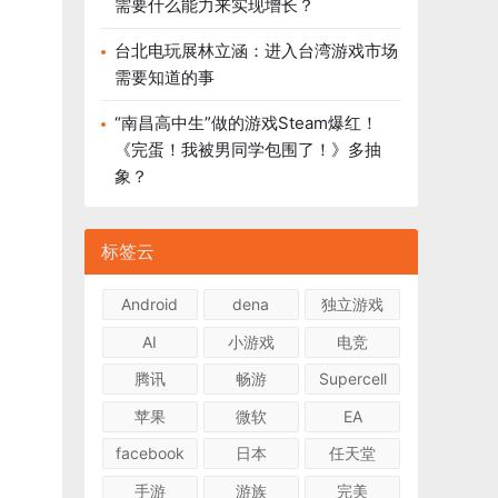
需要什么能力来实现增长？
台北电玩展林立涵：进入台湾游戏市场
需要知道的事
“南昌高中生”做的游戏Steam爆红！
《完蛋！我被男同学包围了！》多抽
象？
标签云
Android
dena
独立游戏
AI
小游戏
电竞
腾讯
畅游
Supercell
苹果
微软
EA
facebook
日本
任天堂
手游
游族
完美