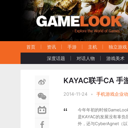
首页
资讯
手游
主机
独立游戏
深度话题
对话人物
游戏美术
KAYAC联手CA 
2014-11-24
•
手机游戏企业
今年年初的时候GameLo
是KAYAC的发展没有辜
外，还与CyberAgne