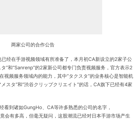
两家公司的合作公告
也已经在手游视频领域有所准备了，本月初CA新设立的2家子公
”和“Sanrenp”的2家新公司都专门负责视频服务，官方表示2
在视频服务领域内的能力，其中“タクスタ”的业务核心是智能机
メスタ”和“渋谷クリップクリエイト”的话，CA旗下已经有4家
看到诸如GungHo、CA等许多熟悉的公司的名字，
头究竟会有多高，但毫无疑问，这股潮流已经对日本手游市场产生