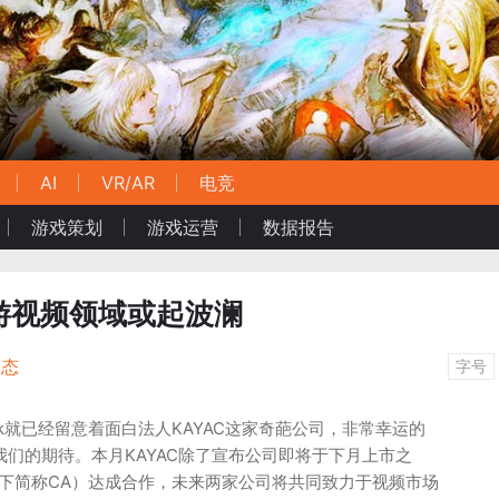
AI
VR/AR
电竞
游戏策划
游戏运营
数据报告
手游视频领域或起波澜
动态
字号
ok就已经留意着面白法人KAYAC这家奇葩公司，非常幸运的
负我们的期待。本月KAYAC除了宣布公司即将于下月上市之
t（以下简称CA）达成合作，未来两家公司将共同致力于视频市场