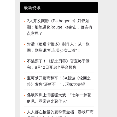
最新资讯
2人开发爽游《Pathogenic》好评如
潮：细胞进化Rougelike射击，确实有
点意思？
对话《追逐卡蕾多》制作人：从一张
图，到腾讯“机车美少女二游”！
不跳票了！《影之刃零》官宣终于做
完，8月12日开启全平台预售
宝可梦开发商翻车！3A新游《轮回之
兽》发售“褒贬不一”，玩家大失望
叠纸深圳上演暖暖大戏！“七年一梦花
庭见、霓裳追光聚佳人”
人人都在抢量的夏季黄金档，游戏厂商