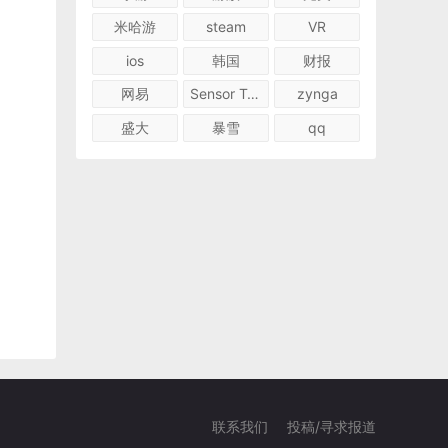
米哈游
steam
VR
ios
韩国
财报
网易
Sensor Tower
zynga
盛大
暴雪
qq
联系我们
投稿/寻求报道