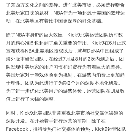
了东西方文化之间的差异。进军北美市场，必须选择吻合
北美玩家口味的题材，NBA作为一项起源于美国的篮球运
动，在北美地区有着比中国更深厚的群众基础。
除了NBA本身IP的巨大效应，Kick9北美运营团队历时数
月的精心准备也起到了至关重要的作用。Kick9在6月正式
宣布获得NBA北美地区授权以后，就与DeNA中国组成了
海外版本研发团队，在经过7月及8月的2次内测之后，团
队发现中美玩家的用户习惯和消费行为有着巨大的差异。
美国玩家对于游戏体验更为挑剔，在游戏内消费上更加趋
于理性。团队为此进行了为期2个月的深度本地化研发。
为了进一步优化北美用户的游戏体验，运营团队在UI及数
值上进行了大幅的调整。
同时，Kick9北美团队非常重视北美市场社交媒体渠道的
深度开发。在开始着手进行运营的前期，除了在
Facebook，推特等热门社交媒体的预热，Kick9运营团队