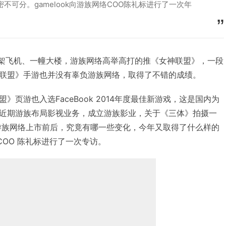
密不可分。gamelook向游族网络COO陈礼标进行了一次年
神、一架飞机、一幢大楼，游族网络高举高打的推《女神联盟》，一段
联盟》手游也并没有辜负游族网络，取得了不错的成绩。
页游也入选FaceBook 2014年度最佳新游戏，这是国内为
近期游族布局影视业务，成立游族影业，关于《三体》拍摄一
年游族网络上市前后，究竟有哪一些变化，今年又取得了什么样的
络COO 陈礼标进行了一次专访。