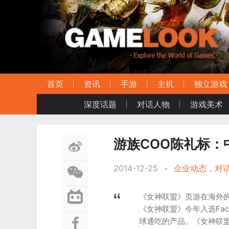
首页
资讯
手游
主机
独立游戏
深度话题
对话人物
游戏美术
游族COO陈礼标：
2014-12-25
•
企业动态
，
对
《女神联盟》页游在海外的
《女神联盟》今年入选Fac
球通吃的产品。《女神联