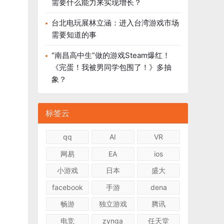
需要什么能力来实现增长？
台北电玩展林立涵：进入台湾游戏市场
需要知道的事
“南昌高中生”做的游戏Steam爆红！
《完蛋！我被男同学包围了！》多抽
象？
标签云
qq
AI
VR
网易
EA
ios
小游戏
日本
盛大
facebook
手游
dena
畅游
独立游戏
腾讯
电竞
zynga
任天堂