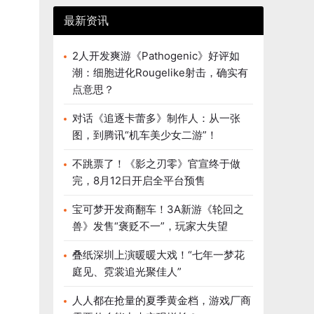
最新资讯
2人开发爽游《Pathogenic》好评如
潮：细胞进化Rougelike射击，确实有
点意思？
对话《追逐卡蕾多》制作人：从一张
图，到腾讯“机车美少女二游”！
不跳票了！《影之刃零》官宣终于做
完，8月12日开启全平台预售
宝可梦开发商翻车！3A新游《轮回之
兽》发售“褒贬不一”，玩家大失望
叠纸深圳上演暖暖大戏！“七年一梦花
庭见、霓裳追光聚佳人”
人人都在抢量的夏季黄金档，游戏厂商