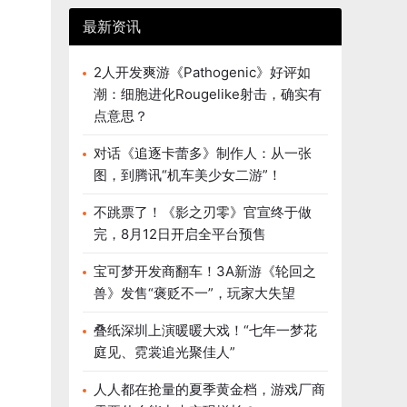
最新资讯
2人开发爽游《Pathogenic》好评如
潮：细胞进化Rougelike射击，确实有
点意思？
对话《追逐卡蕾多》制作人：从一张
图，到腾讯“机车美少女二游”！
不跳票了！《影之刃零》官宣终于做
完，8月12日开启全平台预售
宝可梦开发商翻车！3A新游《轮回之
兽》发售“褒贬不一”，玩家大失望
叠纸深圳上演暖暖大戏！“七年一梦花
庭见、霓裳追光聚佳人”
人人都在抢量的夏季黄金档，游戏厂商