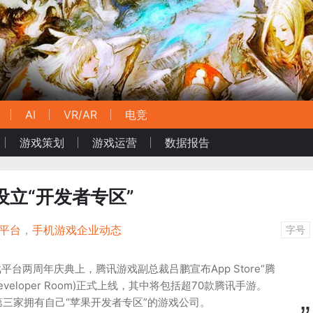
AI
VR/AR
电竞
游戏策划
游戏运营
数据报告
设立“开发者专区”
动平台
，
手机游戏企业动态
字号
平台两周年庆典上，腾讯游戏副总裁吕鹏宣布App Store“腾
veloper Room)正式上线，其中将包括超70款腾讯手游。
三家拥有自己“苹果开发者专区”的游戏公司。