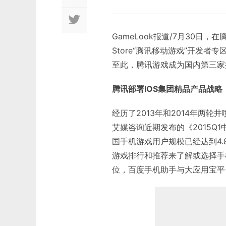
GameLook报道/7月30日
Store“腾讯移动游戏”开发者专区
至此，腾讯游戏成为国内第三家
腾讯部署IOS集团精品产品战略
经历了2013年和2014年两
艾媒咨询近期发布的《2015Q
国手机游戏用户规模已经达到4.
游戏排行和推荐来了解或选择手
位，百度手机助手与大应用宝平