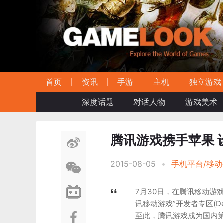
首页
资讯
手游
主机
独立游戏
深度话题
对话人物
游戏美术
腾讯游戏携手苹果 
2015-08-05
•
手机平台/移
7月30日，在腾讯移动游戏
讯移动游戏”开发者专区(De
至此，腾讯游戏成为国内第