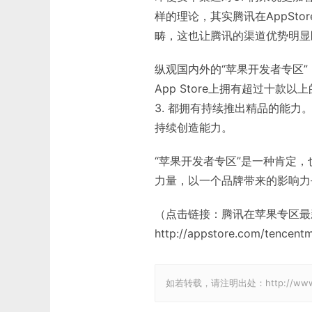
样的理论，其实腾讯在AppSt
畴，这也让腾讯的渠道优势明显
纵观国内外的“苹果开发者专区”
App Store上拥有超过十款以
3. 都拥有持续推出精品的能
持续创造能力。
“苹果开发者专区”是一种肯定
力量，以一个品牌带来的影响力
（点击链接：腾讯在苹果专区最
http://appstore.com/tencen
如若转载，请注明出处：http://www.gam