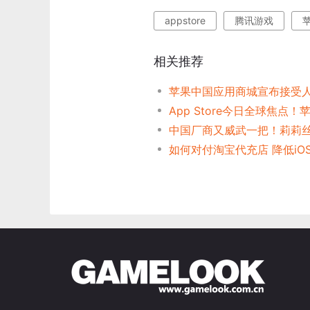
appstore
腾讯游戏
相关推荐
如何对付淘宝代充店 降低iO