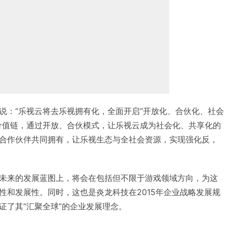
说：“乐视云将去乐视拥有化，全面开启“开放化、合伙化、社会
价值链，通过开放、合伙模式，让乐视云成为社会化、共享化的
合作伙伴共同拥有，让乐视生态与全社会资源，实现强化反，
未来的发展蓝图上，将会在包括但不限于游戏领域方向，为这
性和发展性。同时，这也是炎龙科技在2015年企业战略发展规
证了其“汇聚全球”的企业发展理念。