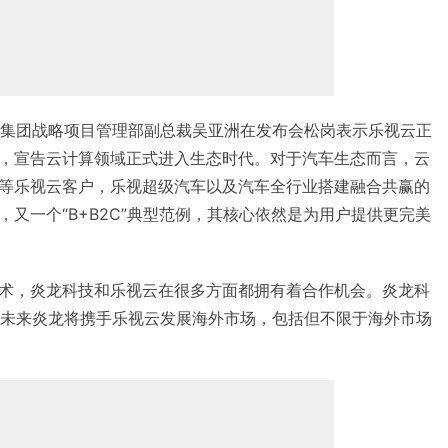
视集团战略项目管理部副总裁吴亚洲在发布会松岗表示乐视云正
，宣告云计算领域正式进入生态时代。对于汽车生态而言，云
等乐视云客户，乐视超级汽车以及汽车全行业搭建融合共赢的
又一个“B+B2C”典型范例，其核心依然是为用户提供更完美
术，炎龙科技和乐视云在很多方面都拥有着合作机会。炎龙科
，未来炎龙将携手乐视云发展海外市场，包括但不限于海外市场