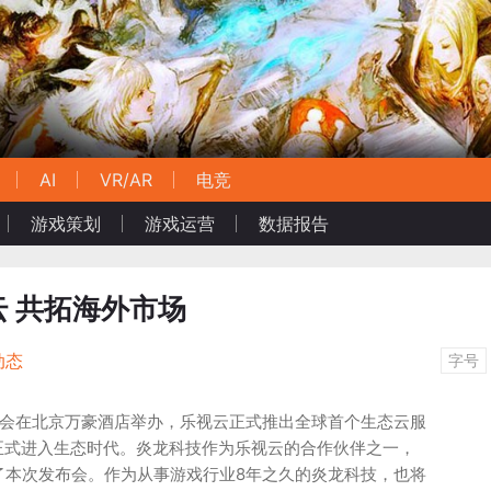
AI
VR/AR
电竞
游戏策划
游戏运营
数据报告
 共拓海外市场
动态
字号
布会在北京万豪酒店举办，乐视云正式推出全球首个生态云服
正式进入生态时代。炎龙科技作为乐视云的合作伙伴之一，
了本次发布会。作为从事游戏行业8年之久的炎龙科技，也将