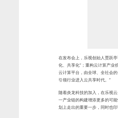
在发布会上，乐视创始人贾跃亭
化、共享化”；重构云计算产业
云计算平台，由全球、全社会的
引领行业进入云共享时代。”
随着炎龙科技的加入，在乐视云
一产业链的构建增添更多的可能
划上走出的重要一步，同时也印