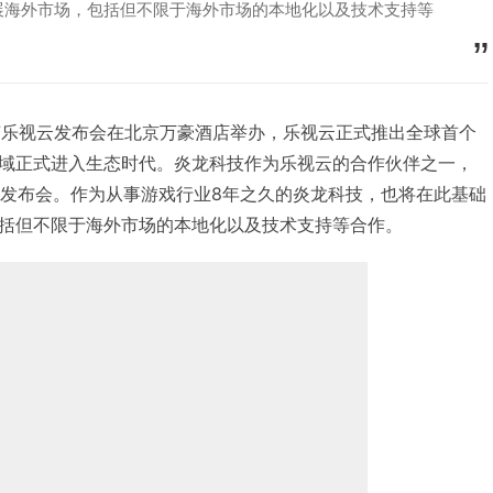
展海外市场，包括但不限于海外市场的本地化以及技术支持等
日，蜕变乐视云发布会在北京万豪酒店举办，乐视云正式推出全球首个
域正式进入生态时代。炎龙科技作为乐视云的合作伙伴之一，
次发布会。作为从事游戏行业8年之久的炎龙科技，也将在此基础
括但不限于海外市场的本地化以及技术支持等合作。