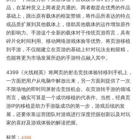
品，在某种意义上两者是共通的。两者都是在优秀的作品
基础上，跳出原有载体的框架禁锢，将作品所表达的特点
或品质扩展到其他载体上，借助其他载体的运作增加原作
的影响力。手游这个全新的载体对于传统页游而言，具有
碎片化时间利用、移动网络游戏体验等优势。将页游移植
到手游，不仅能建立在页游的基础上针对玩法去粕留精，
也能将更为市场发展所趋的手游特点融入其中。
4399《火线精英》将网页的射击竞技体验转移到手机上，
一方面把用户从电脑中解放出来，另一方面则提供了一次
不限场地的即时同屏射击竞技机会。在页游转手游的领域
而言，确实可算是一个成功移植的代表作。当然，经典页
游IP的移植是助力手游版成功的第一步，游戏后续的发
展，还要依靠运营团队对游戏进行深度挖掘创新以及对玩
家的喜好及游戏体验的解读把握。
标签：
4399