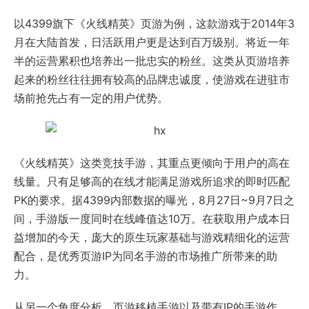
以4399旗下《火线精英》页游为例，这款游戏于2014年3
月在大陆首发，日活跃用户更是达到百万级别。将近一年
半的运营累积也培养出一批忠实的粉丝。这类从页游培养
起来的粉丝往往拥有较高的品牌忠诚度，使游戏在进驻市
场前抢先占有一定的用户优势。
《火线精英》这类竞技手游，其重点更倾向于用户的高在
线量。只有足够高的在线才能满足游戏所追求的即时匹配
PK的要求。据4399内部数据的曝光，8月27日~9月7日之
间，手游版一度同时在线峰值达10万。在获取用户成本日
益增加的今天，庞大的原生玩家基础与游戏精细化的运营
配合，是优秀页游IP为同名手游的市场推广所带来的助
力。
从另一个角度分析，页游移植手游以及带有IP的手游作