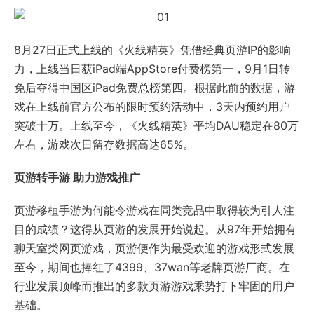
8月27日正式上线的《火线精英》凭借经典页游IP的影响
力，上线当日获iPad端AppStore付费榜第一，9月1日转
免后夺得中国区iPad免费总榜第四。根据此前的数据，游
戏在上线前官方公布的限时预约活动中，3天内预约用户
突破十万。上线至今，《火线精英》平均DAU稳定在80万
左右，游戏次日留存数据高达65%。
页游转手游 助力游戏推广
页游移植手游为何能令游戏在同类竞品中取得较为引人注
目的成绩？这得从页游的发展开始说起。从97年开始拥有
聊天室类网页游戏，页游便作为最受欢迎的游戏形式发展
至今，期间也捧红了4399、37wan等老牌页游厂商。在
行业发展顶峰而推出的多款页游游戏乘势打下牢固的用户
基础。