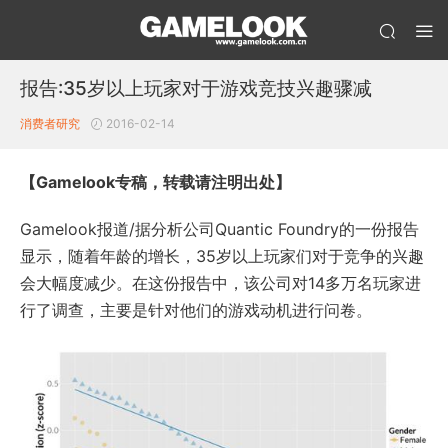
报告:35岁以上玩家对于游戏竞技兴趣骤减
消费者研究
2016-02-14
【Gamelook专稿，转载请注明出处】
Gamelook报道/据分析公司Quantic Foundry的一份报告
显示，随着年龄的增长，35岁以上玩家们对于竞争的兴趣
会大幅度减少。在这份报告中，该公司对14多万名玩家进
行了调查，主要是针对他们的游戏动机进行问卷。