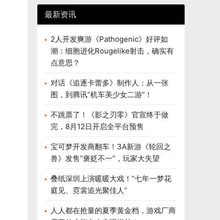
最新资讯
2人开发爽游《Pathogenic》好评如
潮：细胞进化Rougelike射击，确实有
点意思？
对话《追逐卡蕾多》制作人：从一张
图，到腾讯“机车美少女二游”！
不跳票了！《影之刃零》官宣终于做
完，8月12日开启全平台预售
宝可梦开发商翻车！3A新游《轮回之
兽》发售“褒贬不一”，玩家大失望
叠纸深圳上演暖暖大戏！“七年一梦花
庭见、霓裳追光聚佳人”
人人都在抢量的夏季黄金档，游戏厂商