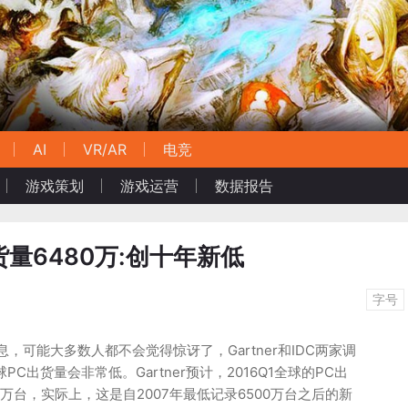
AI
VR/AR
电竞
游戏策划
游戏运营
数据报告
出货量6480万:创十年新低
字号
，可能大多数人都不会觉得惊讶了，Gartner和IDC两家调
PC出货量会非常低。Gartner预计，2016Q1全球的PC出
80万台，实际上，这是自2007年最低记录6500万台之后的新