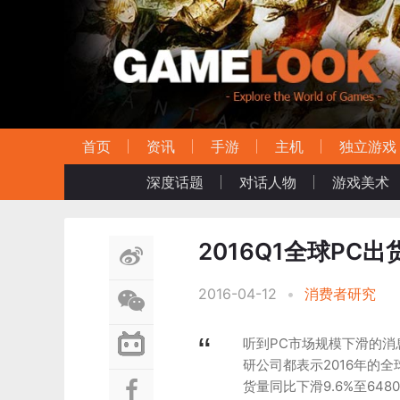
首页
资讯
手游
主机
独立游戏
深度话题
对话人物
游戏美术
2016Q1全球PC
2016-04-12
•
消费者研究
听到PC市场规模下滑的消息
研公司都表示2016年的全球
货量同比下滑9.6%至64