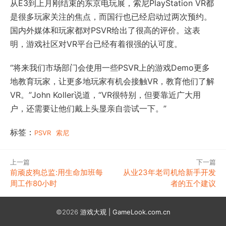
从E3到上月刚结束的东京电玩展，索尼PlayStation VR都
是很多玩家关注的焦点，而国行也已经启动过两次预约。
国内外媒体和玩家都对PSVR给出了很高的评价。这表
明，游戏社区对VR平台已经有着很强的认可度。
“将来我们市场部门会使用一些PSVR上的游戏Demo更多
地教育玩家，让更多地玩家有机会接触VR，教育他们了解
VR。”John Koller说道，“VR很特别，但要靠近广大用
户，还需要让他们戴上头显亲自尝试一下。”
标签：
PSVR
索尼
上一篇
下一篇
前顽皮狗总监:用生命加班每
从业23年老司机给新手开发
周工作80小时
者的五个建议
©2026
游戏大观 | GameLook.com.cn