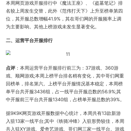
本周网页游戏开服排行中《魔法王座》、《盗墓笔记》排
名较上周发生交替，此外《范伟打天下》上升至榜单第四
位，其开服总数增幅41.9%，其在哥们网的开服频率上调
为主要影响。其他上榜游戏未发生显著变化。
二、运营平台开服排行
点评
：本周运营平台开服排行前三为：37游戏、360游
戏、顺网游戏;本周上榜平台排名稍有变化，其中哥们网重
回榜单，排名第六。上榜平台开服情况基本稳定，本周榜
单平台共开服3436组，占一线平台开服总数的56.9%;其
中开服前三平台共开服1340组，占榜单开服总数的39%。
据9K9K网页游戏开服数据中心统计，本周共有13款新游
入驻13家一线平台;其中《铁骑冲锋》入驻形势较佳，本周
共入驻XY游戏、爱奇艺游戏、哥们网三家一线平台。游戏