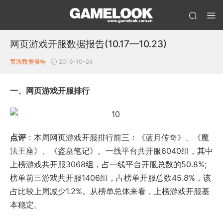
网页游戏开服数据报告(10.17—10.23)
页游数据报告
2016-10-24
一、网页游戏开服排行
点评
：本周网页游戏开服排行前三：《蓝月传奇》、《魔
法王座》、《盗墓笔记》。一线平台共开服6040组，其中
上榜游戏共开服3068组，占一线平台开服总数的50.8%;
榜单前三游戏共开服1406组，占榜单开服总数45.8%，该
占比较上周减少1.2%。从榜单总体来看，上榜游戏开服基
本稳定。