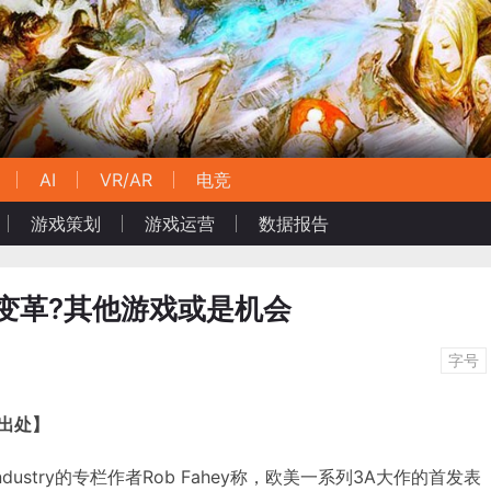
AI
VR/AR
电竞
游戏策划
游戏运营
数据报告
变革?其他游戏或是机会
字号
明出处】
Industry的专栏作者Rob Fahey称，欧美一系列3A大作的首发表