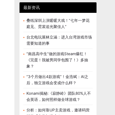
最新资讯
叠纸深圳上演暖暖大戏！“七年一梦花
庭见、霓裳追光聚佳人”
台北电玩展林立涵：进入台湾游戏市场
需要知道的事
“南昌高中生”做的游戏Steam爆红！
《完蛋！我被男同学包围了！》多抽
象？
“3个月做出4款游戏”！金浩斌：AI之
后，独立游戏会变成什么样？
Konami揭秘:《寂静岭》团队80%人不
会英语，如何照样做全球游戏？
分析：如何靠UP主卖游戏，邀请码营