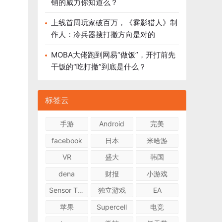
销的威力你知道么？
上线首周玩家破百万，《雾影猎人》制
作人：冷兵器搜打撤方向是对的
MOBA大佬跑到网易“做饭”，开打前先
干饭的“吃打撤”到底是什么？
标签云
手游
Android
完美
facebook
日本
米哈游
VR
盛大
韩国
dena
财报
小游戏
Sensor Tower
独立游戏
EA
苹果
Supercell
电竞