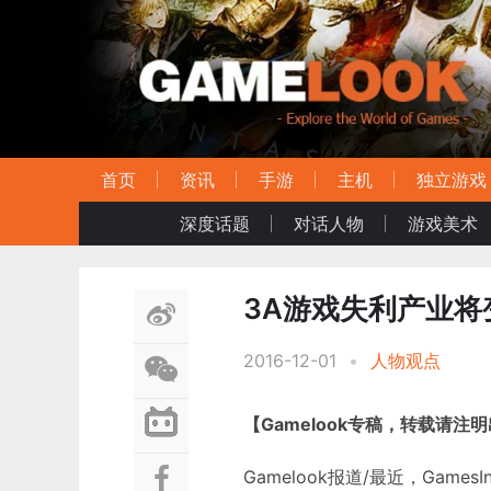
首页
资讯
手游
主机
独立游戏
深度话题
对话人物
游戏美术
3A游戏失利产业将
2016-12-01
•
人物观点
【Gamelook专稿，转载请注
Gamelook报道/最近，Games