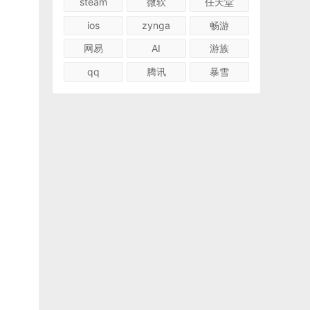
steam
微软
任天堂
ios
zynga
畅游
网易
AI
游族
qq
腾讯
暴雪