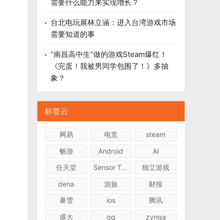
需要什么能力来实现增长？
台北电玩展林立涵：进入台湾游戏市场
需要知道的事
“南昌高中生”做的游戏Steam爆红！
《完蛋！我被男同学包围了！》多抽
象？
标签云
网易
电竞
steam
畅游
Android
AI
任天堂
Sensor Tower
独立游戏
dena
游族
财报
暴雪
ios
腾讯
盛大
qq
zynga