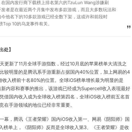
国内发行商下载榜上排名第六的TzuLun Wang涉嫌刷
开发者是在最近两个月集中发布多款游戏，而且大多数玩法和
今他名下的10多款游戏已经全数下架，这或许和前段时
榜Top 10的乌龙事件有关。
明出处】
nie在今天更新了11月全球手游指数，经过10月底的苹果榜单大清洗之
比较明显的是腾讯系手游重新占据国内40%位置，加上网易的4
游收入榜前十名80%的位置。全球iOS榜单增长最为明显的是
随着新内容和赛事的推出，该游戏已经成为Supercell收入表现最好
凭借国内收入成为全球收入榜第四名，全球iOS收入榜前五名首
竞在手游领域的地位已经非常重要。
一幕，腾讯《王者荣耀》国内iOS收入第一、网易《阴阳师》国
S收入榜单上，《阴阳师》反而是全球收入第3、《王者荣耀》是收