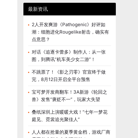
最新资讯
2人开发爽游《Pathogenic》好评如
潮：细胞进化Rougelike射击，确实有
点意思？
对话《追逐卡蕾多》制作人：从一张
图，到腾讯“机车美少女二游”！
不跳票了！《影之刃零》官宣终于做
完，8月12日开启全平台预售
宝可梦开发商翻车！3A新游《轮回之
兽》发售“褒贬不一”，玩家大失望
叠纸深圳上演暖暖大戏！“七年一梦花
庭见、霓裳追光聚佳人”
人人都在抢量的夏季黄金档，游戏厂商