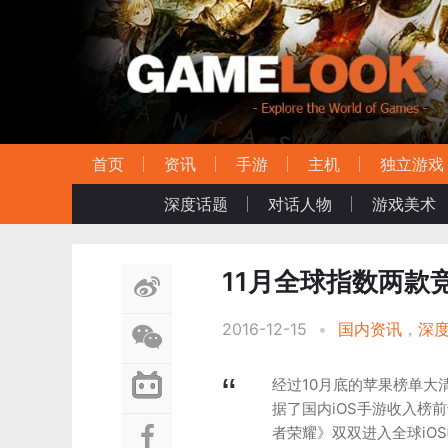
首页
资讯
手游
主机
独立游戏
深度话题
对话人物
游戏美术
11月全球指数两款竞
2016-12-15
•
国内资讯
，
深
经过10月底的苹果榜单大
据了国内iOS手游收入榜前
者荣耀》双双进入全球iO