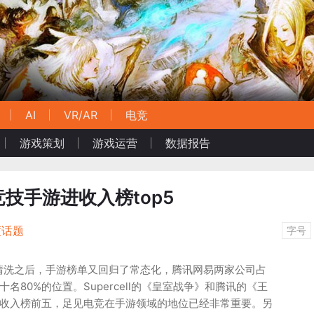
AI
VR/AR
电竞
游戏策划
游戏运营
数据报告
技手游进收入榜top5
度话题
字号
清洗之后，手游榜单又回归了常态化，腾讯网易两家公司占
十名80%的位置。Supercell的《皇室战争》和腾讯的《王
S收入榜前五，足见电竞在手游领域的地位已经非常重要。另