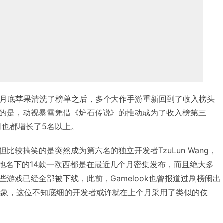
0月底苹果清洗了榜单之后，多个大作手游重新回到了收入榜头
的是，动视暴雪凭借《炉石传说》的推动成为了收入榜第三
公司也都增长了5名以上。
比较搞笑的是突然成为第六名的独立开发者TzuLun Wang，
来看，他名下的14款一欧西都是在最近几个月密集发布，而且绝大多
游戏已经全部被下线，此前，Gamelook也曾报道过刷榜闹出
龙现象，这位不知底细的开发者或许就在上个月采用了类似的伎