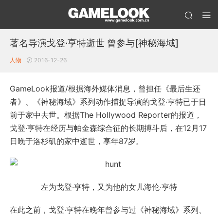
著名导演戈登·亨特逝世 曾参与[神秘海域]
人物
2016-12-26
GameLook报道/根据海外媒体消息，曾担任《最后生还
者》、《神秘海域》系列动作捕捉导演的戈登·亨特已于日
前于家中去世。根据The Hollywood Reporter的报道，
戈登·亨特在经历与帕金森综合征的长期搏斗后，在12月17
日晚于洛杉矶的家中逝世，享年87岁。
左为戈登·亨特，又为他的女儿海伦·亨特
在此之前，戈登·亨特在晚年曾参与过《神秘海域》系列、