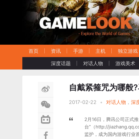
首页
资讯
手游
主机
独立游戏
深度话题
对话人物
游戏美术
自戴紧箍咒为哪般
2017-02-22
•
对话人物
，
深
2月16日，腾讯公司正式
台”（http://jiazh
监护，成为国内游戏行业