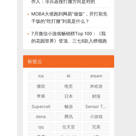
作人：冷兵器搜打撤方向是对的
MOBA大佬跑到网易“做饭”，开打前先
干饭的“吃打撤”到底是什么？
7月微信小游戏畅销榜Top 100：《我
的花园世界》登顶、三七6款入榜领跑
标签云
ios
AI
steam
微软
电竞
米哈游
苹果
日本
财报
Supercell
畅游
Sensor Tower
dena
腾讯
小游戏
qq
任天堂
完美