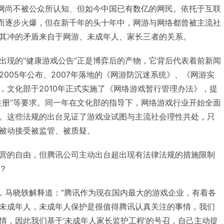
联网尚不被公众所认知、但如今中国已有数亿的网民。依托于互联
步而逐步火爆，但在新千年的头十年中，网游与网络都曾被主流社
其冲的矛盾来自于网游、未成年人、家长三者的关系。
出现的“健康游戏公告”正是博弈后的产物，它背后代表着前新闻
005年公布、2007年落地的《网游防沉迷系统》、《网游实
，文化部于2010年正式实施了《网络游戏暂行管理办法》，提
注册”等要求。同一年在文化部的指导下，网络游戏行业开始全面
。这些法规的出台见证了游戏业试图与主流社会理性共处，只
被动接受被监管、被质疑。
营的自由，但腾讯公司主动出台超出现有法律法规的措施限制
？
”，马晓轶解释道：“腾讯作为现在国内最大的游戏企业，有着各
未成年人，未成年人保护是很值得腾讯认真关注的事情，我们
情，因此我们基于‘未成年人家长监护工程’的号召，自己主动提