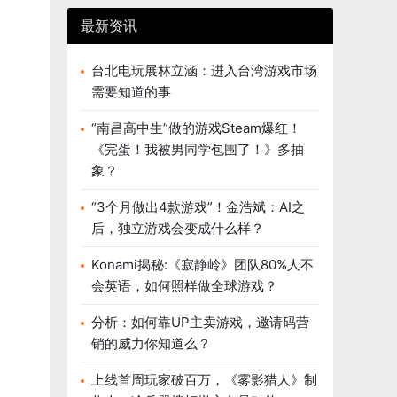
最新资讯
台北电玩展林立涵：进入台湾游戏市场
需要知道的事
“南昌高中生”做的游戏Steam爆红！
《完蛋！我被男同学包围了！》多抽
象？
“3个月做出4款游戏”！金浩斌：AI之
后，独立游戏会变成什么样？
Konami揭秘:《寂静岭》团队80%人不
会英语，如何照样做全球游戏？
分析：如何靠UP主卖游戏，邀请码营
销的威力你知道么？
上线首周玩家破百万，《雾影猎人》制