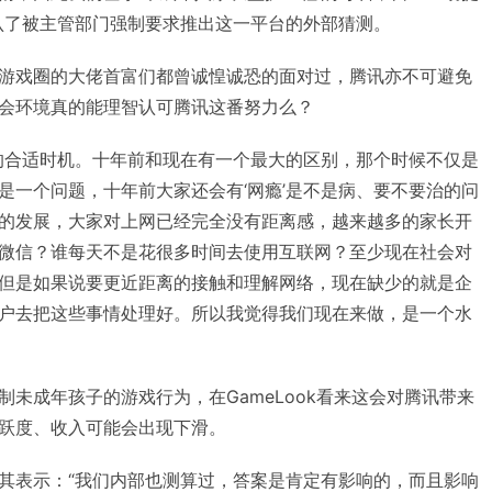
认了被主管部门强制要求推出这一平台的外部猜测。
游戏圈的大佬首富们都曾诚惶诚恐的面对过，腾讯亦不可避免
会环境真的能理智认可腾讯这番努力么？
的合适时机。十年前和现在有一个最大的区别，那个时候不仅是
是一个问题，十年前大家还会有‘网瘾’是不是病、要不要治的问
的发展，大家对上网已经完全没有距离感，越来越多的家长开
微信？谁每天不是花很多时间去使用互联网？至少现在社会对
但是如果说要更近距离的接触和理解网络，现在缺少的就是企
户去把这些事情处理好。所以我觉得我们现在来做，是一个水
未成年孩子的游戏行为，在GameLook看来这会对腾讯带来
跃度、收入可能会出现下滑。
其表示：“我们内部也测算过，答案是肯定有影响的，而且影响