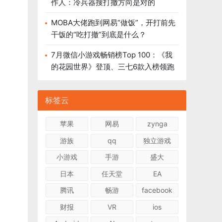
作人：冷兵器搜打撤方向是对的
MOBA大佬跑到网易“做饭”，开打前先
干饭的“吃打撤”到底是什么？
7月微信小游戏畅销榜Top 100：《我
的花园世界》登顶、三七6款入榜领跑
标签云
苹果
网易
zynga
游族
qq
独立游戏
小游戏
手游
盛大
日本
任天堂
EA
腾讯
畅游
facebook
财报
VR
ios