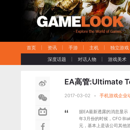
首页
资讯
手游
主机
独立游戏
深度话题
对话人物
游戏美术
EA高管:Ultimat
2017-03-02
•
手机游戏企业
据EA最新透露的消息显示，《
年3月份的时候，CFO Bla
元，基本上是该公司其他游