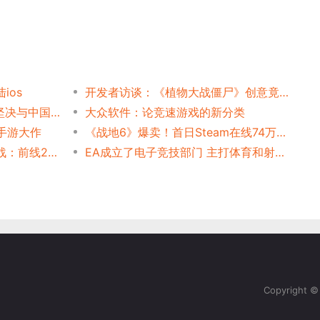
ios
开发者访谈：《植物大战僵尸》创意竟来自WAR3
放弃收入，誓死保卫IP！EA坚决与中国厂商套路划清界限！
大众软件：论竞速游戏的新分类
找手游大作
《战地6》爆卖！首日Steam在线74万，EA背负200亿美元巨债能还上了？
传EA可能计划停止《星球大战：前线2》的开发
EA成立了电子竞技部门 主打体育和射击游戏
Copyright 