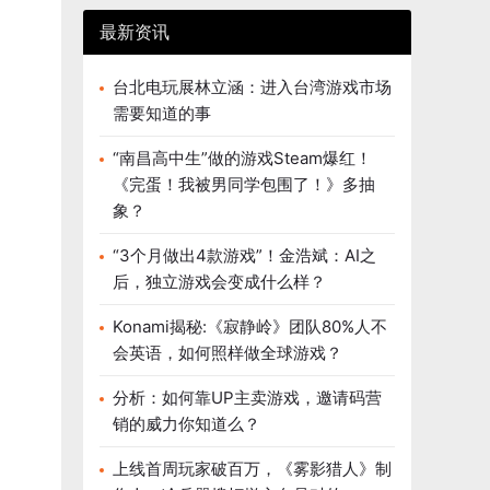
最新资讯
台北电玩展林立涵：进入台湾游戏市场
需要知道的事
“南昌高中生”做的游戏Steam爆红！
《完蛋！我被男同学包围了！》多抽
象？
“3个月做出4款游戏”！金浩斌：AI之
后，独立游戏会变成什么样？
Konami揭秘:《寂静岭》团队80%人不
会英语，如何照样做全球游戏？
分析：如何靠UP主卖游戏，邀请码营
销的威力你知道么？
上线首周玩家破百万，《雾影猎人》制