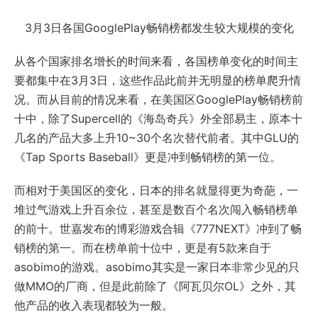
3月3日各国GooglePlay畅销榜都发生较大规模的变化
从各个国家排名增长的时间来看，各国榜单变化的时间主
要都集中在3月3日，这些作品此前并无明显的榜单爬升情
况。而从目前的情况来看，在美国区GooglePlay畅销榜前
十中，除了Supercell的《海岛奇兵》外全部易主，原本十
几名的产品大多上升10~30个名次替代前者。其中GLU的
《Tap Sports Baseball》更是冲到畅销榜的第一位。
而相对于美国区的变化，日本的排名就显得更为奇葩，一
堆过气游戏上升百余位，甚至是数百个名次闯入畅销榜单
的前十。世嘉发布的博彩游戏合辑《777NEXT》冲到了畅
销榜的第一。而在榜单前十位中，更是有5款来自于
asobimo的游戏。asobimo其实是一家日本非常少见的只
做MMO的厂商，但是此前除了《阿瓦贝尔OL》之外，其
他产品的收入表现都较为一般。