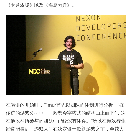
《卡通农场》以及《海岛奇兵》。
在演讲的开始时，Timur首先以团队的体制进行分析：“在
传统的游戏公司中，一般都金字塔式的结构由上而下”，这
在他以往所参与的团队中已经深有体会。“所以在游戏行业
经常能看到，游戏大厂在决定做一款新游戏之前，会花大