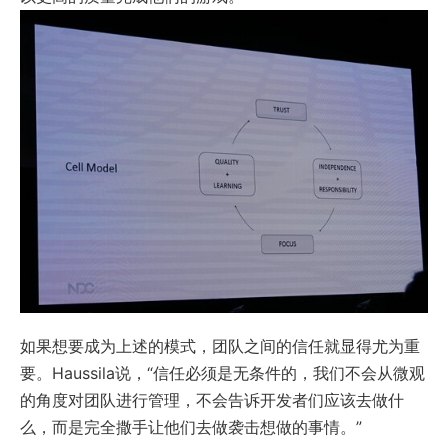
如果想要成为上述的模式，团队之间的信任就显得尤为重
要。Haussila说，“信任必须是无条件的，我们不会从微观
的角度对团队进行管理，不会告诉开发者们应该去做什
么，而是完全撒手让他们去做袭击想做的事情。”