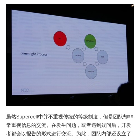
虽然Supercell中并不重视传统的等级制度，但是团队却非
常重视信息的交流。在发生问题，或者遇到疑问后，开发
者都会以报告的形式进行交流。为此，团队内部还设立了