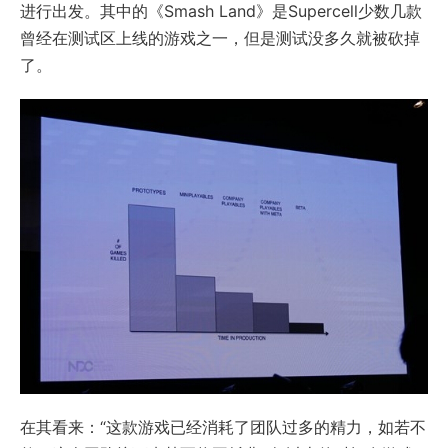
进行出发。其中的《Smash Land》是Supercell少数几款
曾经在测试区上线的游戏之一，但是测试没多久就被砍掉
了。
在其看来：“这款游戏已经消耗了团队过多的精力，如若不