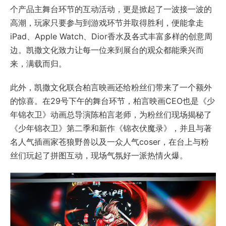
个产品主舞台环节的互动活动，更是掀起了一波接一波的
高潮，玩家只要参与到游戏环节并取得胜利，便能拿走
iPad、Apple Watch、Dior香水及各式丰富多样的创意周
边。凯撒文化致力让每一位来到展台的观众都能乘兴而
来，满载而归。
此外，凯撒文化联合柏言映画还给粉丝们带来了一个额外
的惊喜。在29号下午的舞台环节，柏言映画CEO也是《少
年锦衣卫》动画总导演陈柏言老师，为粉丝们现场揭秘了
《少年锦衣卫》第二季和新作《锦衣伏魔录》，并且与著
名人气插画家苍狼野兽以及一众人气coser，在台上与粉
丝们玩起了拼图互动，现场气氛好一派热情火爆。