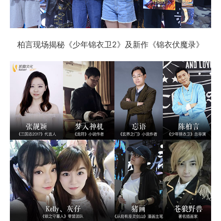
柏言现场揭秘《少年锦衣卫2》及新作《锦衣伏魔录》