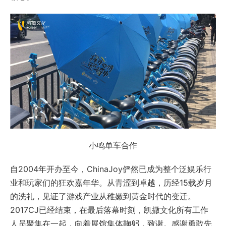
小鸣单车合作
自2004年开办至今，ChinaJoy俨然已成为整个泛娱乐行
业和玩家们的狂欢嘉年华。从青涩到卓越，历经15载岁月
的洗礼，见证了游戏产业从稚嫩到黄金时代的变迁。
2017CJ已经结束，在最后落幕时刻，凯撒文化所有工作
人员聚集在一起，向着展馆集体鞠躬，致谢。感谢勇敢先