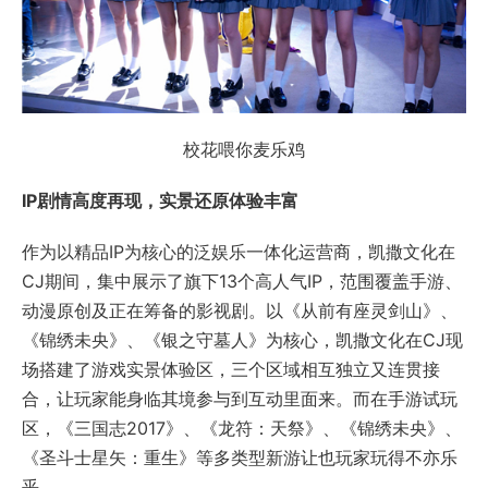
校花喂你麦乐鸡
IP
剧情高度再现，实景还原体验丰富
作为以精品IP为核心的泛娱乐一体化运营商，凯撒文化在
CJ期间，集中展示了旗下13个高人气IP，范围覆盖手游、
动漫原创及正在筹备的影视剧。以《从前有座灵剑山》、
《锦绣未央》、《银之守墓人》为核心，凯撒文化在CJ现
场搭建了游戏实景体验区，三个区域相互独立又连贯接
合，让玩家能身临其境参与到互动里面来。而在手游试玩
区，《三国志2017》、《龙符：天祭》、《锦绣未央》、
《圣斗士星矢：重生》等多类型新游让也玩家玩得不亦乐
乎。