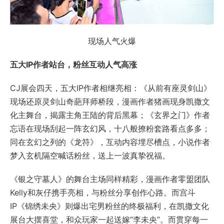
现场人气火爆
五大IP作者站台，粉丝互动人气高涨
CJ展会四天，五大IP作者相继亮相：《从前有座灵剑山》
现场还原灵剑山奇葩拜师桥段，漫画作者猪画现身凯撒文
化主舞台，揭露主角王陆的背后黑幕；《玄界之门》作者
忘语在现场刮起一阵玄幻风，十八般撩粉套路看点多多；
同在玄幻之列的《龙符》，互动内容埋尽槽点，小说作者
梦入玄机隔空喊话粉丝，送上一波真挚祝福。
《银之守墓人》的舞台主场同样精彩，漫画作者零盟团队
Kelly和灰仔携手亮相，与粉丝分享创作心路。而宫斗
IP《锦绣未央》则爆出宅男粉丝的终极福利，在凯撒文化
展台大摆喜堂，和众玩家一起送嫁“李未央”。而贯穿每一