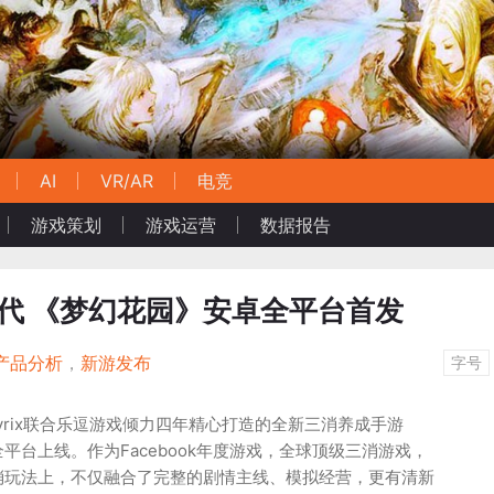
AI
VR/AR
电竞
游戏策划
游戏运营
数据报告
时代 《梦幻花园》安卓全平台首发
产品分析
，
新游发布
字号
ayrix联合乐逗游戏倾力四年精心打造的全新三消养成手游
平台上线。作为Facebook年度游戏，全球顶级三消游戏，
消玩法上，不仅融合了完整的剧情主线、模拟经营，更有清新