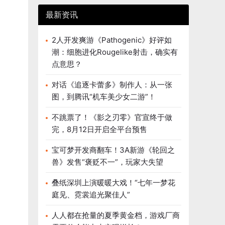
最新资讯
2人开发爽游《Pathogenic》好评如
潮：细胞进化Rougelike射击，确实有
点意思？
对话《追逐卡蕾多》制作人：从一张
图，到腾讯“机车美少女二游”！
不跳票了！《影之刃零》官宣终于做
完，8月12日开启全平台预售
宝可梦开发商翻车！3A新游《轮回之
兽》发售“褒贬不一”，玩家大失望
叠纸深圳上演暖暖大戏！“七年一梦花
庭见、霓裳追光聚佳人”
人人都在抢量的夏季黄金档，游戏厂商