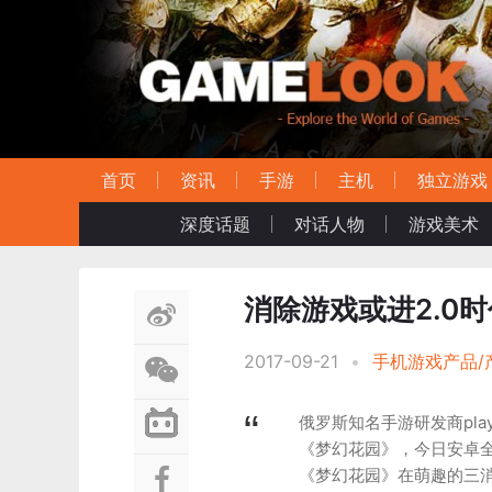
首页
资讯
手游
主机
独立游戏
深度话题
对话人物
游戏美术
消除游戏或进2.0
2017-09-21
•
手机游戏产品/
俄罗斯知名手游研发商pl
《梦幻花园》，今日安卓全
《梦幻花园》在萌趣的三