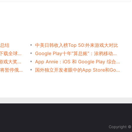
年总结
中美日韩收入榜Top 50:外来游戏大对比
Google：印度 Android应用下载全球第四
Google Play十年”算总账”：涂鸦移动下载全球第一，COK创收TOP10
荣获Google年度最具创新力游戏大奖，这5款游戏长啥样？
App Annie：iOS 和 Google Play 综合下载量全球达260亿次
全军覆没！Google Play商店将暂停俄罗斯用户付费，游戏APP无法充值
国外独立开发者眼中的App Store和Google Play
Copyright 