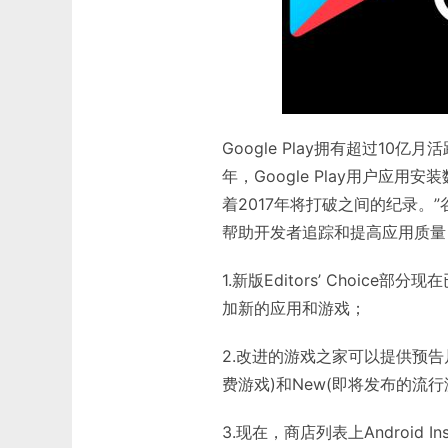
Google Play拥有超过10
年，Google Play用户应
着2017年将打破之间的纪录。”谷歌
帮助开发者追踪和提高应用质量，
1.新版Editors’ Choice部
加新的应用和游戏；
2.改进的游戏之家可以提供预告
费游戏)和New(即将发布的流行
3.现在，商店列表上Android I