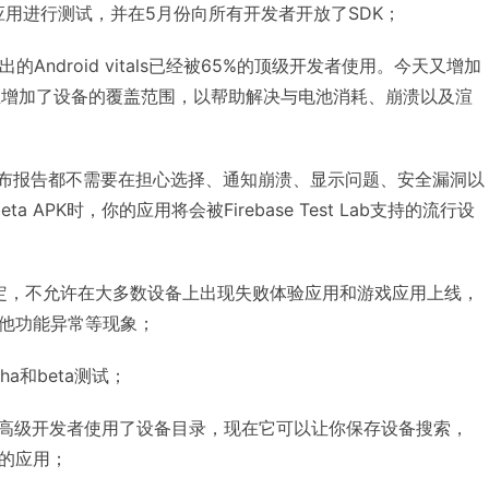
应用进行测试，并在5月份向所有开发者开放了SDK；
出的Android vitals已经被65%的顶级开发者使用。今天又增加
als，并且增加了设备的覆盖范围，以帮助解决与电池消耗、崩溃以及渲
发布报告都不需要在担心选择、通知崩溃、显示问题、安全漏洞以
a APK时，你的应用将会被Firebase Test Lab支持的流行设
新政策规定，不允许在大多数设备上出现失败体验应用和游戏应用上线，
他功能异常等现象；
ha和beta测试；
%的高级开发者使用了设备目录，现在它可以让你保存设备搜索，
的应用；