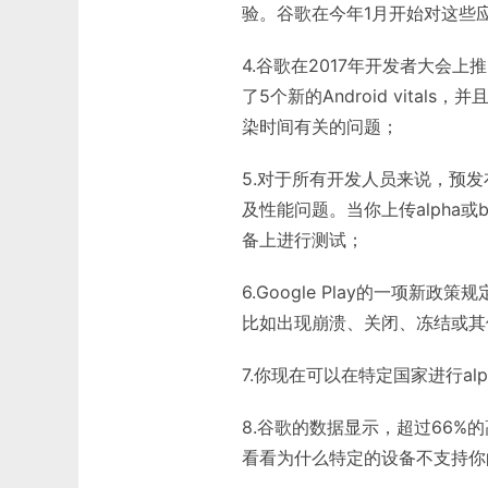
验。谷歌在今年1月开始对这些
4.谷歌在2017年开发者大会上推
了5个新的Android vit
染时间有关的问题；
5.对于所有开发人员来说，预
及性能问题。当你上传alpha或bet
备上进行测试；
6.Google Play的一项
比如出现崩溃、关闭、冻结或其
7.你现在可以在特定国家进行alp
8.谷歌的数据显示，超过66
看看为什么特定的设备不支持你