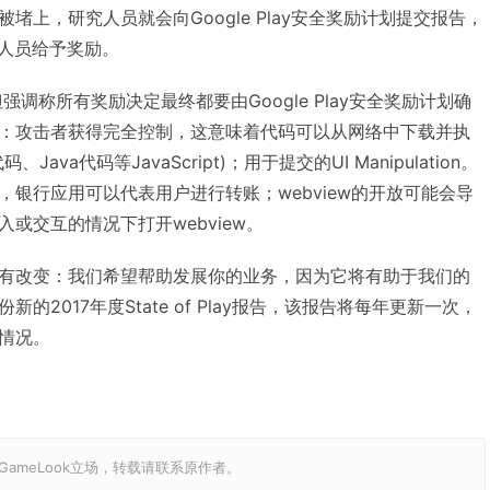
堵上，研究人员就会向Google Play安全奖励计划提交报告，
对研究人员给予奖励。
强调称所有奖励决定最终都要由Google Play安全奖励计划确
：攻击者获得完全控制，这意味着代码可以从网络中下载并执
va代码等JavaScript)；用于提交的UI Manipulation。
银行应用可以代表用户进行转账；webview的开放可能会导
或交互的情况下打开webview。
有改变：我们希望帮助发展你的业务，因为它将有助于我们的
2017年度State of Play报告，该报告将每年更新一次，
情况。
ameLook立场，转载请联系原作者。