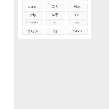
steam
盛大
日本
游族
苹果
EA
Supercell
AI
ios
米哈游
qq
zynga