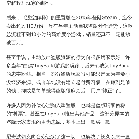
空解释》玩家的邮件。
后来，《没空解释》的重置版在2015年登陆Steam，迄今
卖出超过110万份。没有早年主动自我盗版炒作造势，这款
总流程不到10小时的高难度小游戏，销量还真不一定能够
破百万。
甚至于说，主动放出盗版资源的行为向很多玩家示好，许
多当年“白嫖”tinyBuild游戏的玩家，后来都成为tinyBuild
的忠实粉丝。相当一部分盗版玩家很可能只是因为年龄小
没经济来源、或者单纯没有建立起付费习惯，在赚到足够
的钱，抑或是简单觉得盗版很麻烦后，用户“转正”了。
许多人因为补偿心理购入重置版，也就是盗版玩家俗称
的“补票”。甚至在tinyBuild推出其他产品，这部分原本的
盗版玩家表现的更为忠诚，基本上出一款买一款。
尼奇波切克向公众证实了这一切，也解决了长久以来一直