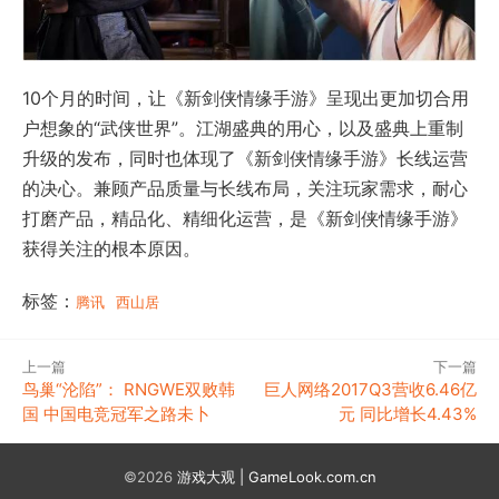
10个月的时间，让《新剑侠情缘手游》呈现出更加切合用
户想象的“武侠世界”。江湖盛典的用心，以及盛典上重制
升级的发布，同时也体现了《新剑侠情缘手游》长线运营
的决心。兼顾产品质量与长线布局，关注玩家需求，耐心
打磨产品，精品化、精细化运营，是《新剑侠情缘手游》
获得关注的根本原因。
标签：
腾讯
西山居
上一篇
下一篇
鸟巢“沦陷”： RNGWE双败韩
巨人网络2017Q3营收6.46亿
国 中国电竞冠军之路未卜
元 同比增长4.43%
©2026
游戏大观 | GameLook.com.cn