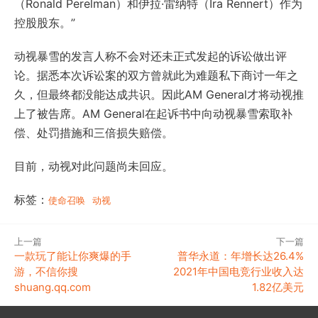
（Ronald Perelman）和伊拉·雷纳特（Ira Rennert）作为
控股股东。”
动视暴雪的发言人称不会对还未正式发起的诉讼做出评
论。据悉本次诉讼案的双方曾就此为难题私下商讨一年之
久，但最终都没能达成共识。因此AM General才将动视推
上了被告席。AM General在起诉书中向动视暴雪索取补
偿、处罚措施和三倍损失赔偿。
目前，动视对此问题尚未回应。
标签：
使命召唤
动视
上一篇
下一篇
一款玩了能让你爽爆的手
普华永道：年增长达26.4%
游，不信你搜
2021年中国电竞行业收入达
shuang.qq.com
1.82亿美元