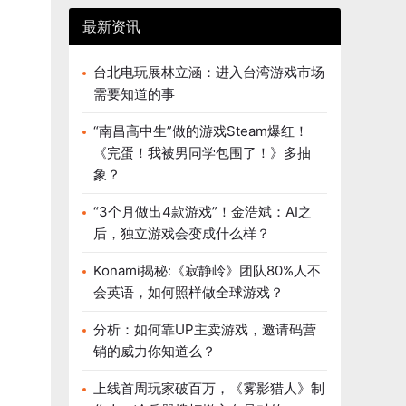
最新资讯
台北电玩展林立涵：进入台湾游戏市场
需要知道的事
“南昌高中生”做的游戏Steam爆红！
《完蛋！我被男同学包围了！》多抽
象？
“3个月做出4款游戏”！金浩斌：AI之
后，独立游戏会变成什么样？
Konami揭秘:《寂静岭》团队80%人不
会英语，如何照样做全球游戏？
分析：如何靠UP主卖游戏，邀请码营
销的威力你知道么？
上线首周玩家破百万，《雾影猎人》制