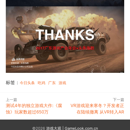
标签：
今日头条
吃鸡
广东
游戏
上一篇
下一篇
测试4年的独立游戏大作:《腐
VR游戏迎来寒冬？开发者正
蚀》玩家数超过650万
在陆续撤离 从VR转入AR
©2026
游戏大观 | GameLook.com.cn