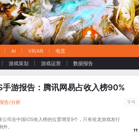
AI
VR/AR
电竞
游戏策划
游戏运营
数据报告
OS手游报告：腾讯网易占收入榜90%
报告/分析
字号
两家公司在中国iOS收入榜的位置增至9个，只有祖龙游戏发行
例外。