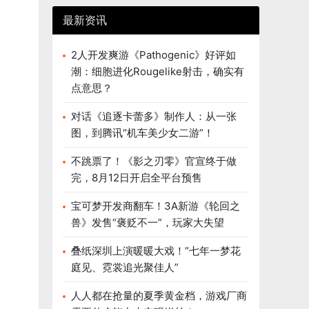
最新资讯
2人开发爽游《Pathogenic》好评如
潮：细胞进化Rougelike射击，确实有
点意思？
对话《追逐卡蕾多》制作人：从一张
图，到腾讯“机车美少女二游”！
不跳票了！《影之刃零》官宣终于做
完，8月12日开启全平台预售
宝可梦开发商翻车！3A新游《轮回之
兽》发售“褒贬不一”，玩家大失望
叠纸深圳上演暖暖大戏！“七年一梦花
庭见、霓裳追光聚佳人”
人人都在抢量的夏季黄金档，游戏厂商