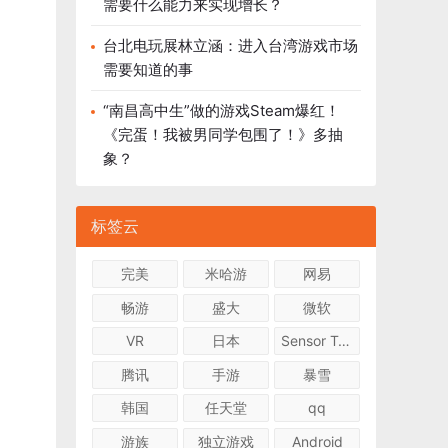
需要什么能力来实现增长？
台北电玩展林立涵：进入台湾游戏市场
需要知道的事
“南昌高中生”做的游戏Steam爆红！
《完蛋！我被男同学包围了！》多抽
象？
标签云
完美
米哈游
网易
畅游
盛大
微软
VR
日本
Sensor Tower
腾讯
手游
暴雪
韩国
任天堂
qq
游族
独立游戏
Android