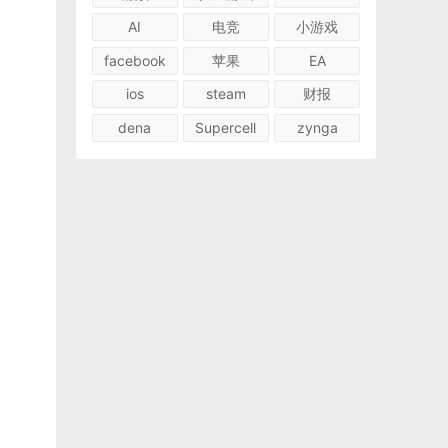
AI
电竞
小游戏
facebook
苹果
EA
ios
steam
财报
dena
Supercell
zynga