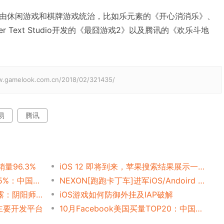
由休闲游戏和棋牌游戏统治，比如乐元素的《开心消消乐》、
 Text Studio开发的《最囧游戏2》以及腾讯的《欢乐斗地
elook.com.cn/2018/02/321435/
易
腾讯
销量96.3%
iOS 12 即将到来，苹果搜索结果展示一变再变，ASO 真的可以不用做了吗？
Q3全球iOS手游收入同比增15%：中国市场增长回温
NEXON[跑跑卡丁车]进军iOS/Andoird Facebook将发布[冒险岛]
TOP30二次元手游年收入披露：阴阳师夺冠、方舟亚军
iOS游戏如何防御外挂及IAP破解
游主要开发平台
10月Facebook美国买量TOP20：中国公司夺冠、最土豪