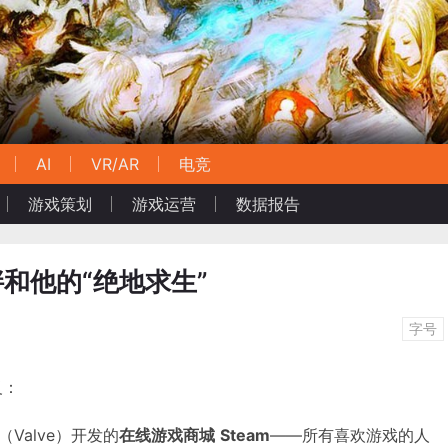
AI
VR/AR
电竞
游戏策划
游戏运营
数据报告
胖和他的“绝地求生”
字号
义：
Valve）开发的
在线游戏商城
Steam
——所有喜欢游戏的人