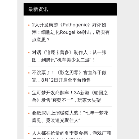
最新资讯
2人开发爽游《Pathogenic》好评如
潮：细胞进化Rougelike射击，确实有
点意思？
对话《追逐卡蕾多》制作人：从一张
图，到腾讯“机车美少女二游”！
不跳票了！《影之刃零》官宣终于做
完，8月12日开启全平台预售
宝可梦开发商翻车！3A新游《轮回之
兽》发售“褒贬不一”，玩家大失望
叠纸深圳上演暖暖大戏！“七年一梦花
庭见、霓裳追光聚佳人”
人人都在抢量的夏季黄金档，游戏厂商