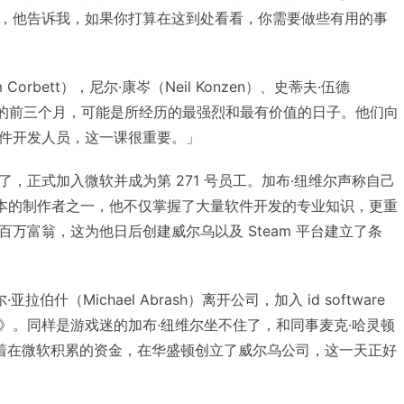
，他告诉我，如果你打算在这到处看看，你需要做些有用的事
orbett），尼尔·康岑（Neil Konzen）、史蒂夫·伍德
起工作的前三个月，可能是所经历的最强烈和最有价值的日子。他们向
件开发人员，这一课很重要。」
，正式加入微软并成为第 271 号员工。加布·纽维尔声称自己
2.1 三个版本的制作者之一，他不仅掌握了大量软件开发的专业知识，更重
万富翁，这为他日后创建威尔乌以及 Steam 平台建立了条
拉伯什（Michael Abrash）离开公司，加入 id software
》。同样是游戏迷的加布·纽维尔坐不住了，和同事麦克·哈灵顿
）一起，带着在微软积累的资金，在华盛顿创立了威尔乌公司，这一天正好