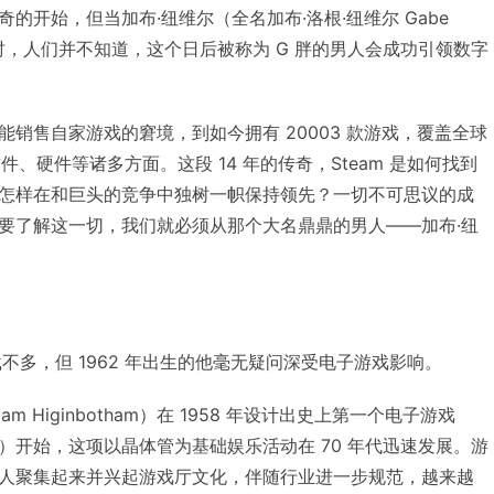
的开始，但当加布·纽维尔（全名加布·洛根·纽维尔 Gabe
段传奇时，人们并不知道，这个日后被称为 G 胖的男人会成功引领数字
当初只能销售自家游戏的窘境，到如今拥有 20003 款游戏，覆盖全球
件、硬件等诸多方面。这段 14 年的传奇，Steam 是如何找到
怎样在和巨头的竞争中独树一帜保持领先？一切不可思议的成
要了解这一切，我们就必须从那个大名鼎鼎的男人——加布·纽
不多，但 1962 年出生的他毫无疑问深受电子游戏影响。
am Higinbotham）在 1958 年设计出史上第一个电子游戏
 Two）开始，这项以晶体管为基础娱乐活动在 70 年代迅速发展。游
人聚集起来并兴起游戏厅文化，伴随行业进一步规范，越来越