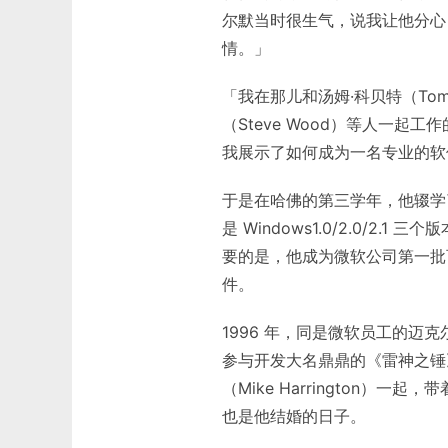
尔默当时很生气，说我让他分心
情。」
「我在那儿和汤姆·科贝特（Tom C
（Steve Wood）等人一
我展示了如何成为一名专业的软
于是在哈佛的第三学年，他辍学了
是 Windows1.0/2.0/
要的是，他成为微软公司第一批百
件。
1996 年，同是微软员工的迈克尔·亚
参与开发大名鼎鼎的《雷神之锤
（Mike Harrington
也是他结婚的日子。