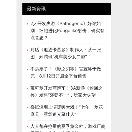
最新资讯
2人开发爽游《Pathogenic》好评如
潮：细胞进化Rougelike射击，确实有
点意思？
对话《追逐卡蕾多》制作人：从一张
图，到腾讯“机车美少女二游”！
不跳票了！《影之刃零》官宣终于做
完，8月12日开启全平台预售
宝可梦开发商翻车！3A新游《轮回之
兽》发售“褒贬不一”，玩家大失望
叠纸深圳上演暖暖大戏！“七年一梦花
庭见、霓裳追光聚佳人”
人人都在抢量的夏季黄金档，游戏厂商