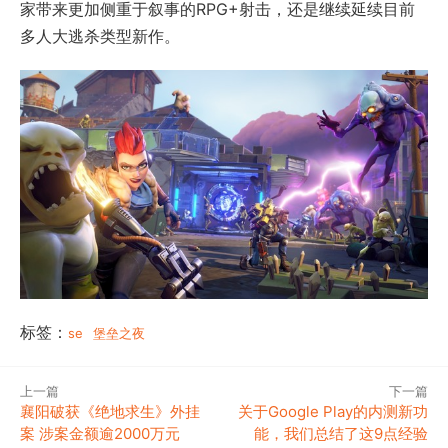
家带来更加侧重于叙事的RPG+射击，还是继续延续目前
多人大逃杀类型新作。
标签：
se
堡垒之夜
上一篇
下一篇
襄阳破获《绝地求生》外挂
关于Google Play的内测新功
案 涉案金额逾2000万元
能，我们总结了这9点经验