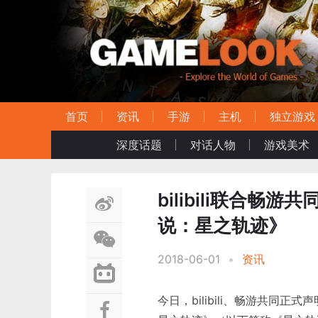
首页
资讯
手游
主机
独立游戏
深度话题
对话人物
游戏美术
bilibili联合
说：星之轨迹》
2018-06-01
•
资讯
今日，bilibili、畅游共