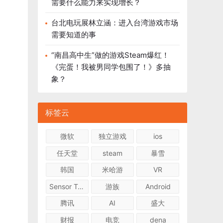
需要什么能力来实现增长？
台北电玩展林立涵：进入台湾游戏市场
需要知道的事
“南昌高中生”做的游戏Steam爆红！
《完蛋！我被男同学包围了！》多抽
象？
标签云
微软
独立游戏
ios
任天堂
steam
暴雪
韩国
米哈游
VR
Sensor Tower
游族
Android
腾讯
AI
盛大
财报
电竞
dena