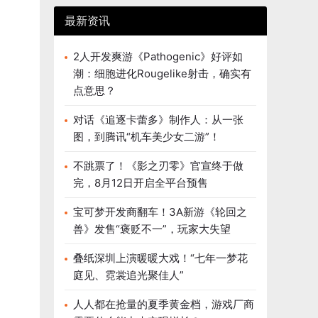
最新资讯
2人开发爽游《Pathogenic》好评如
潮：细胞进化Rougelike射击，确实有
点意思？
对话《追逐卡蕾多》制作人：从一张
图，到腾讯“机车美少女二游”！
不跳票了！《影之刃零》官宣终于做
完，8月12日开启全平台预售
宝可梦开发商翻车！3A新游《轮回之
兽》发售“褒贬不一”，玩家大失望
叠纸深圳上演暖暖大戏！“七年一梦花
庭见、霓裳追光聚佳人”
人人都在抢量的夏季黄金档，游戏厂商