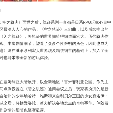
动
传说：空之轨迹》面世之后，轨迹系列一直都是日系RPG玩家心目中
区最深入人心的作品：《空之轨迹》三部曲，以及后续推出的
《闪之轨迹》，将轨迹的世界描绘得细致而宏大。历代轨迹作
观、丰富剧情细节，塑造了众多个性鲜明的角色，因此也成为
迹》则在继承系列宏大世界观及精致细节的基础上，加入了全
时也能带来全新的游玩体验。
在塞姆利亚大陆展开，以全新地区「雷米菲利亚公国」作为主
间点则设置在《碧之轨迹》通商会议之后，玩家将扮演的是新
自治州的少年纳哈特・维斯和来自利贝尔王国的少女克洛伊・
试之后，将接受委托，努力解决各地发生的奇特事件。伴随着
作剧情的细节也逐渐显露。