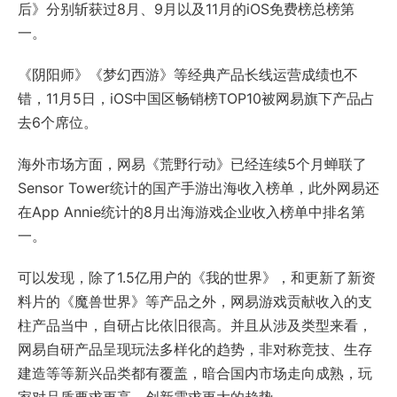
后》分别斩获过8月、9月以及11月的iOS免费榜总榜第
一。
《阴阳师》《梦幻西游》等经典产品长线运营成绩也不
错，11月5日，iOS中国区畅销榜TOP10被网易旗下产品占
去6个席位。
海外市场方面，网易《荒野行动》已经连续5个月蝉联了
Sensor Tower统计的国产手游出海收入榜单，此外网易还
在App Annie统计的8月出海游戏企业收入榜单中排名第
一。
可以发现，除了1.5亿用户的《我的世界》，和更新了新资
料片的《魔兽世界》等产品之外，网易游戏贡献收入的支
柱产品当中，自研占比依旧很高。并且从涉及类型来看，
网易自研产品呈现玩法多样化的趋势，非对称竞技、生存
建造等等新兴品类都有覆盖，暗合国内市场走向成熟，玩
家对品质要求更高、创新需求更大的趋势。