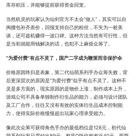
库存积压，并能够提前获得资金回笼。
当然机灵的玩家认为仙剑官方不太会“做人”，其实可以自
掏腰包补齐差价，回报支持自己的粉丝，不失为一桩美
谈，还可趁机赚得一波口碑。这种方法当然有可行性，但
是当初就能用钱解决的话，也犯不上麻烦众筹了。
“为爱付费”有点不灵了，国产二字成为鞭策而非保护伞
价格原因终归是表象，第二代仙萌系列手办众筹失败，背
后更深层次的原因是“为爱付费”似乎有点不灵了。这种不
灵是多方面的，现实原因的是物价上涨，制作成本上升，
游戏公司不具备单独制作衍生品的能力，必须与设计团队
及工厂合作，往往又没有有效的实体衍生品成本控制能
力，使得实际价格慢慢超出玩家心理承受能力。
像此次众筹可获得角色手办的最低档位是128元，初代仙
萌系列玩家只需付出89元，都是Q版但相差近40元，而两