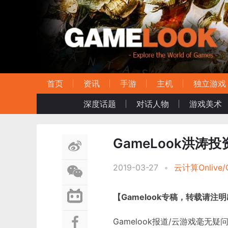
首页
资讯
手游
主机
独立游戏
深度话题
对话人物
游戏美术
GameLook洪
2019-03-27
•
云计算Onlive/G
【Gamelook专稿，转载请注
Gamelook报道/云游戏毫