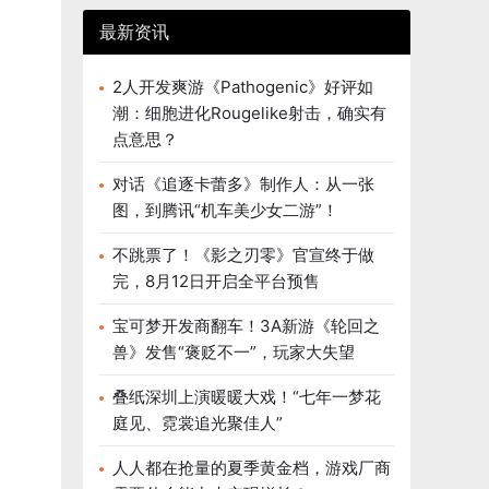
最新资讯
2人开发爽游《Pathogenic》好评如
潮：细胞进化Rougelike射击，确实有
点意思？
对话《追逐卡蕾多》制作人：从一张
图，到腾讯“机车美少女二游”！
不跳票了！《影之刃零》官宣终于做
完，8月12日开启全平台预售
宝可梦开发商翻车！3A新游《轮回之
兽》发售“褒贬不一”，玩家大失望
叠纸深圳上演暖暖大戏！“七年一梦花
庭见、霓裳追光聚佳人”
人人都在抢量的夏季黄金档，游戏厂商