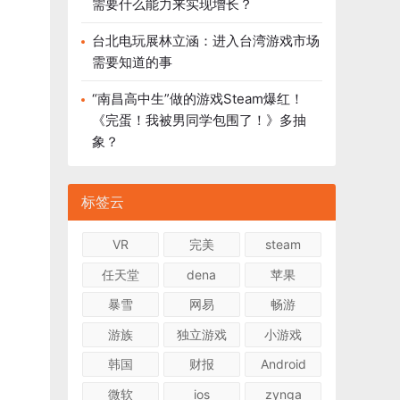
需要什么能力来实现增长？
台北电玩展林立涵：进入台湾游戏市场
需要知道的事
“南昌高中生”做的游戏Steam爆红！
《完蛋！我被男同学包围了！》多抽
象？
标签云
VR
完美
steam
任天堂
dena
苹果
暴雪
网易
畅游
游族
独立游戏
小游戏
韩国
财报
Android
微软
ios
zynga